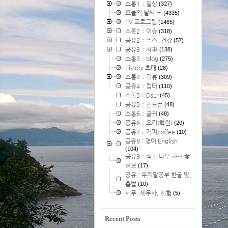
소통1：일상
(327)
오늘의 날씨 ☀
(4335)
TV 프로그램
(1465)
소통2：이슈
(318)
공유2：헬스, 건강
(57)
공유3：차車
(138)
소통3：blog
(275)
Tistory 초대
(28)
소통4：리뷰
(309)
공유4：컴터
(110)
소통5：DsLr
(45)
공유5：핸드폰
(48)
소통6：글귀
(48)
공유6：요리(학원)
(20)
공유7：커피coffee
(10)
공유8 : 영어 English
(104)
공유9：식물 나무 화초 꽃
허브
(17)
공유 : 우리말공부 한글 맞
춤법
(10)
세무, 세무사, 시험
(5)
Recent Posts