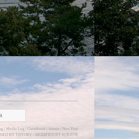
다.
og
|
Media Log
|
Guestbook
|
Admin
|
New Post
GNED BY
TISTORY
/ MODIFIED BY
비프리박