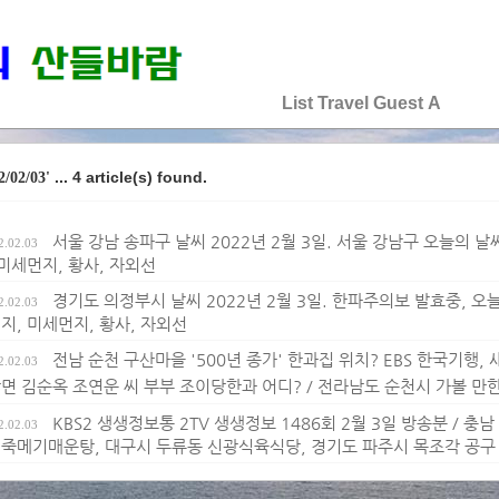
♡♡♡♡♡
List
Travel
Guest
A
... 4 article(s) found.
2/02/03'
서울 강남 송파구 날씨 2022년 2월 3일. 서울 강남구 오늘의 날씨,
2.02.03
 미세먼지, 황사, 자외선
경기도 의정부시 날씨 2022년 2월 3일. 한파주의보 발효중, 오늘의 
2.02.03
지, 미세먼지, 황사, 자외선
전남 순천 구산마을 '500년 종가' 한과집 위치? EBS 한국기행,
2.02.03
면 김순옥 조연운 씨 부부 조이당한과 어디? / 전라남도 순천시 가볼 만한
KBS2 생생정보통 2TV 생생정보 1486회 2월 3일 방송분 / 충
2.02.03
죽메기매운탕, 대구시 두류동 신광식육식당, 경기도 파주시 목조각 공