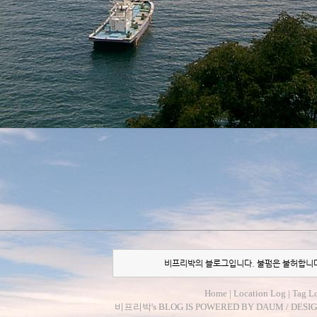
비프리박의 블로그입니다. 불펌은 불허합니
Home
|
Location Log
|
Tag L
비프리박
's BLOG IS POWERED BY
DAUM
/ DESI