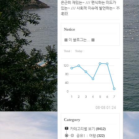
은근히 재밌는~ /// 편식하는 미드가
있는~ /// 사회적 이슈에 발언하는~ 不
老巨
Notice
▩ 이 블로그는... ▩
Total :
Today :
08-08 01:24
Category
카테고리별 보기
(8412)
공유1：여행
(322)