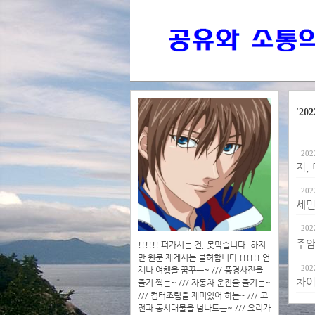
'202
202
지,
202
세먼
202
주암
!!!!!! 퍼가시는 건, 못막습니다. 하지
만 원문 재게시는 불허합니다 !!!!!! 언
202
제나 여행을 꿈꾸는~ /// 풍경사진을
차어
즐겨 찍는~ /// 자동차 운전을 즐기는~
/// 컴터조립을 재미있어 하는~ /// 고
전과 동시대물을 넘나드는~ /// 요리가