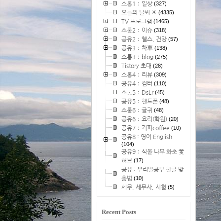
소통1：일상
(327)
오늘의 날씨 ☀
(4335)
TV 프로그램
(1465)
소통2：이슈
(318)
공유2：헬스, 건강
(57)
공유3：차車
(138)
소통3：blog
(275)
Tistory 초대
(28)
소통4：리뷰
(309)
공유4：컴터
(110)
소통5：DsLr
(45)
공유5：핸드폰
(48)
소통6：글귀
(48)
공유6：요리(학원)
(20)
공유7：커피coffee
(10)
공유8 : 영어 English
(104)
공유9：식물 나무 화초 꽃
허브
(17)
공유 : 우리말공부 한글 맞
춤법
(10)
세무, 세무사, 시험
(5)
Recent Posts