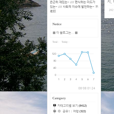
지,
은근히 재밌는~ /// 편식하는 미드가
있는~ /// 사회적 이슈에 발언하는~ 不
202
老巨
Notice
▩ 이 블로그는... ▩
Total :
Today :
08-08 01:24
Category
카테고리별 보기
(8412)
공유1：여행
(322)