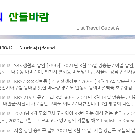
♡♡♡♡♡
List
Travel
Guest
A
... 6 article(s) found.
1/03/15'
SBS 생활의 달인 [789회] 2021년 3월 15일 방송분 / 이발 달인
1.03.15
종로구 내수동 바버케이, 인천시 연희동 미도방만두, 서울시 강남구 신사
KBS2 생생정보통 [ 2TV 생생정보 1269회 ] 3월 15일 방송분
1.03.15
춘천시아구찜 동태탕 맛집 바다향 경기도 안성시 능이버섯백숙 호수정감,
KBS 2TV 다큐멘터리 3일 666회 2021년 3월 14일 방송분 
1.03.15
, 태안군-서산시 가로림만 고파도 어디? / 다큐멘터리 3일 방송에 나온 
2020년 3월 모의고사 고3 영어 33번 지문 해석 전문 번역 / 2
1.03.15
역, 2020년 3월 고3 모의고사 영어영역 지문별 해석 English to Korean t
서울 강남 송파구 날씨 2021년 3월 15일. 서울 강남구 오늘의 날씨
1.03.15