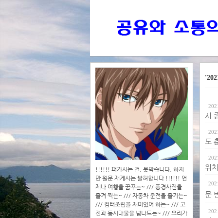
'202
202
시 
202
도 
202
위치
!!!!!! 퍼가시는 건, 못막습니다. 하지
만 원문 재게시는 불허합니다 !!!!!! 언
202
제나 여행을 꿈꾸는~ /// 풍경사진을
문 번
즐겨 찍는~ /// 자동차 운전을 즐기는~
/// 컴터조립을 재미있어 하는~ /// 고
202
전과 동시대물을 넘나드는~ /// 요리가