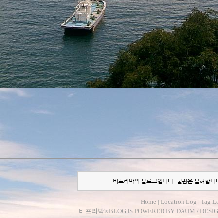
비프리박의 블로그입니다. 불펌은 불허합니
Home
|
Location Log
|
Tag L
비프리박
's BLOG IS POWERED BY
DAUM
/ DESI