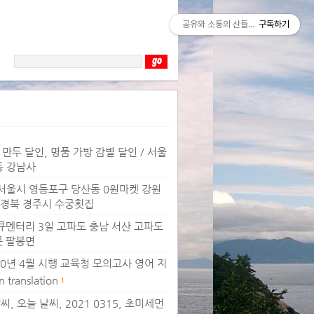
공유와 소통의 산들바람
구독하기
, 만두 달인, 명품 가방 감별 달인 / 서울
동 강남사
 / 서울시 영등포구 당산동 0원마켓 강원
 경북 경주시 수궁횟집
/ 다큐멘터리 3일 고파도 충남 서산 고파도
곳 팔봉면
020년 4월 시행 교육청 모의고사 영어 지
ranslation
1
, 오늘 날씨, 2021 0315, 초미세먼