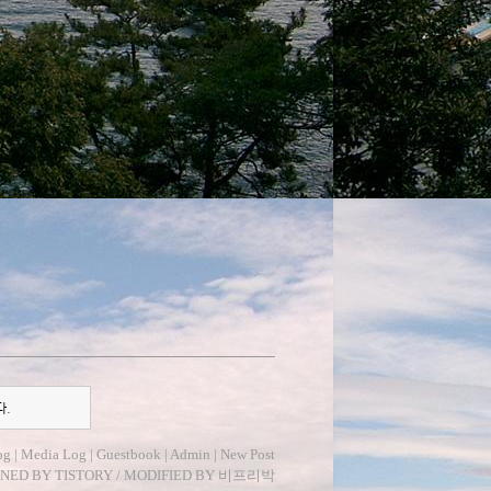
다.
og
|
Media Log
|
Guestbook
|
Admin
|
New Post
GNED BY
TISTORY
/ MODIFIED BY
비프리박