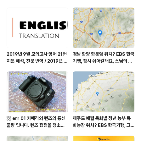
쉬어갈래요, 나를 부르는 숲, 홍천
따스했네, 영양군 영양읍 달밭골
군 최기순 씨 캠핑장 펜션 어디? /
어디? / 경상북도 영양군 가볼 만
강원도 홍천군 가볼 만한 곳, (구)
한 곳, 영양읍 상원리. KBS 인간극
까르돈, kbs 인간극장
장 임분노미 할머니
2019년 9월 모의고사 영어 21번
경남 함양 향운암 위치? EBS 한국
지문 해석, 전문 번역 / 2019년 9
기행, 잠시 쉬어갈래요, 스님의 어
월 평가원 모의고사 영어 지문 번
느 여름날, 함양 향운암 어디? / 경
역, 평가원 2019년 고3 9월 영어
상남도 함양군 가볼 만한 곳, 용추
영역 외국어영역 전문 해석, Engli
계곡 향운암 명천스님, 덕유산 황
sh to Korean translation
석산 거망산 기백산
▩ err 01 카메라와 렌즈의 통신
제주도 애월 목화밭 청년 농부 목
불량 입니다. 렌즈 접점을 청소하
화농장 위치? EBS 한국기행, 그
여 주십시요? (캐논 50D) ▩
인생 탐나도다 제주, 목화오름 그
사나이, 애월읍 어음리 정보람 씨