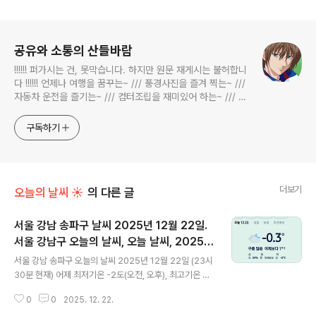
로그 정보
공유와 소통의 산들바람
!!!!!! 퍼가시는 건, 못막습니다. 하지만 원문 재게시는 불허합니
다 !!!!!! 언제나 여행을 꿈꾸는~ /// 풍경사진을 즐겨 찍는~ ///
자동차 운전을 즐기는~ /// 컴터조립을 재미있어 하는~ /// 고
전과 동시대물을 넘나드는~ /// 요리가 은근히 재밌는~ /// 편
식하는 미드가 있는~ /// 사회적 이슈에 발언하는~ 不老巨
구독하기
더보기
오늘의 날씨 ☀
의 다른 글
서울 강남 송파구 날씨 2025년 12월 22일.
서울 강남구 오늘의 날씨, 오늘 날씨, 2025 1
글 내용
222, 초미세먼지, 미세먼지, 황사, 자외선
서울 강남 송파구 오늘의 날씨 2025년 12월 22일 (23시
30분 현재) 어제 최저기온 -2도(오전, 오후), 최고기온 2
도(오후) 오늘 최저기온 -4도(오전), 최고기온 4도(오후)
0
0
2025. 12. 22.
어제보다 2도 낮은 최저기온이고 어제보다 2도 높은 최고