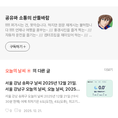
로그 정보
공유와 소통의 산들바람
!!!!!! 퍼가시는 건, 못막습니다. 하지만 원문 재게시는 불허합니
다 !!!!!! 언제나 여행을 꿈꾸는~ /// 풍경사진을 즐겨 찍는~ ///
자동차 운전을 즐기는~ /// 컴터조립을 재미있어 하는~ /// 고
전과 동시대물을 넘나드는~ /// 요리가 은근히 재밌는~ /// 편
식하는 미드가 있는~ /// 사회적 이슈에 발언하는~ 不老巨
구독하기
더보기
오늘의 날씨 ☀
의 다른 글
서울 강남 송파구 날씨 2025년 12월 21일.
서울 강남구 오늘의 날씨, 오늘 날씨, 2025 1
글 내용
221, 초미세먼지, 미세먼지, 황사, 자외선
서울 강남 송파구 오늘의 날씨 2025년 12월 21일 (19시
30분 현재) 어제 최저기온 6도(오전), 4도(오후), 최고기
온 10도(오후) 오늘 최저기온 -2도(오전, 오후), 최고기온
0
0
2025. 12. 21.
2도(오후) 어제보다 6도 낮은 최저기온이고 어제보다 8도
낮은 최고기온입니다 오전 7시 - 8시, 오후 22시 - 23시