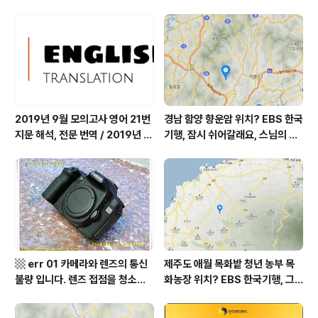
쉬어갈래요, 나를 부르는 숲, 홍천
따스했네, 영양군 영양읍 달밭골
군 최기순 씨 캠핑장 펜션 어디? /
어디? / 경상북도 영양군 가볼 만
강원도 홍천군 가볼 만한 곳, (구)
한 곳, 영양읍 상원리. KBS 인간극
까르돈, kbs 인간극장
장 임분노미 할머니
2019년 9월 모의고사 영어 21번
경남 함양 향운암 위치? EBS 한국
지문 해석, 전문 번역 / 2019년 9
기행, 잠시 쉬어갈래요, 스님의 어
월 평가원 모의고사 영어 지문 번
느 여름날, 함양 향운암 어디? / 경
역, 평가원 2019년 고3 9월 영어
상남도 함양군 가볼 만한 곳, 용추
영역 외국어영역 전문 해석, Engli
계곡 향운암 명천스님, 덕유산 황
sh to Korean translation
석산 거망산 기백산
▩ err 01 카메라와 렌즈의 통신
제주도 애월 목화밭 청년 농부 목
불량 입니다. 렌즈 접점을 청소하
화농장 위치? EBS 한국기행, 그
여 주십시요? (캐논 50D) ▩
인생 탐나도다 제주, 목화오름 그
사나이, 애월읍 어음리 정보람 씨