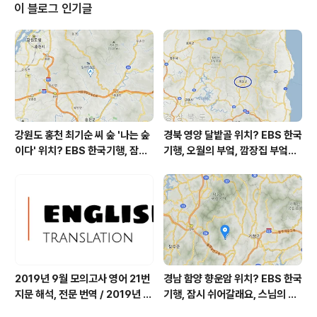
미지에서 시간별 기상 상태 참조 대기상황 공기질
이 블로그 인기글
은 어제 초미세먼지 보통 = 22 ㎍/m³ 미세먼지는 보통 =
40 ㎍/m³ 황사는 보통 = 20 ㎍/m³ 자외선 (오후) = 보
통 오늘 초미세먼지 좋음 = 0 ㎍/m³ 미세먼지는 보통 =
31 ㎍/m³ 황사는 보통 ..
강원도 홍천 최기순 씨 숲 '나는 숲
경북 영양 달밭골 위치? EBS 한국
이다' 위치? EBS 한국기행, 잠시
기행, 오월의 부엌, 깜장집 부엌은
쉬어갈래요, 나를 부르는 숲, 홍천
따스했네, 영양군 영양읍 달밭골
군 최기순 씨 캠핑장 펜션 어디? /
어디? / 경상북도 영양군 가볼 만
강원도 홍천군 가볼 만한 곳, (구)
한 곳, 영양읍 상원리. KBS 인간극
까르돈, kbs 인간극장
장 임분노미 할머니
2019년 9월 모의고사 영어 21번
경남 함양 향운암 위치? EBS 한국
지문 해석, 전문 번역 / 2019년 9
기행, 잠시 쉬어갈래요, 스님의 어
월 평가원 모의고사 영어 지문 번
느 여름날, 함양 향운암 어디? / 경