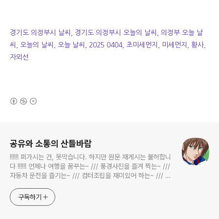
경기도 의정부시 날씨, 경기도 의정부시 오늘의 날씨, 의정부 오늘 날
씨, 오늘의 날씨, 오늘 날씨, 2025 0404, 초미세먼지, 미세먼지, 황사,
자외선
(새창열림)
로그 정보
공유와 소통의 산들바람
!!!!!! 퍼가시는 건, 못막습니다. 하지만 원문 재게시는 불허합니
다 !!!!!! 언제나 여행을 꿈꾸는~ /// 풍경사진을 즐겨 찍는~ ///
자동차 운전을 즐기는~ /// 컴터조립을 재미있어 하는~ /// 고
전과 동시대물을 넘나드는~ /// 요리가 은근히 재밌는~ /// 편
식하는 미드가 있는~ /// 사회적 이슈에 발언하는~ 不老巨
구독하기