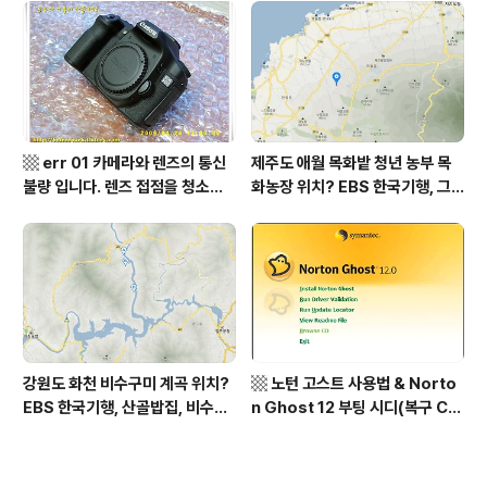
역, 평가원 2019년 고3 9월 영어
상남도 함양군 가볼 만한 곳, 용추
영역 외국어영역 전문 해석, Engli
계곡 향운암 명천스님, 덕유산 황
sh to Korean translation
석산 거망산 기백산
▩ err 01 카메라와 렌즈의 통신
제주도 애월 목화밭 청년 농부 목
불량 입니다. 렌즈 접점을 청소하
화농장 위치? EBS 한국기행, 그
여 주십시요? (캐논 50D) ▩
인생 탐나도다 제주, 목화오름 그
사나이, 애월읍 어음리 정보람 씨
목화 재배 '목화오름' 목화농장 어
디? / 제주도 가볼 만한 곳
강원도 화천 비수구미 계곡 위치?
▩ 노턴 고스트 사용법 & Norto
EBS 한국기행, 산골밥집, 비수구
n Ghost 12 부팅 시디(복구 C
미 할매 밥상, 이중일 최길순 씨 부
D) 만들기 ▩
부 화천군 비수구미 낙타민박 어
디? / 강원도 화천군 가볼 만한 곳