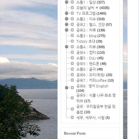
소통1：일상
(327)
오늘의 날씨 ☀
(4335)
TV 프로그램
(1465)
소통2：이슈
(318)
공유2：헬스, 건강
(57)
공유3：차車
(138)
소통3：blog
(275)
Tistory 초대
(28)
소통4：리뷰
(309)
공유4：컴터
(110)
소통5：DsLr
(45)
공유5：핸드폰
(48)
소통6：글귀
(48)
공유6：요리(학원)
(20)
공유7：커피coffee
(10)
공유8 : 영어 English
(104)
공유9：식물 나무 화초 꽃
허브
(17)
공유 : 우리말공부 한글 맞
춤법
(10)
세무, 세무사, 시험
(5)
Recent Posts