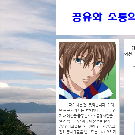
>>>
경
외선
>>>>
!!!!!! 퍼가시는 건, 못막습니다. 하지
만 원문 재게시는 불허합니다 !!!!!! 언
제나 여행을 꿈꾸는~ /// 풍경사진을
즐겨 찍는~ /// 자동차 운전을 즐기는~
/// 컴터조립을 재미있어 하는~ /// 고
전과 동시대물을 넘나드는~ /// 요리가