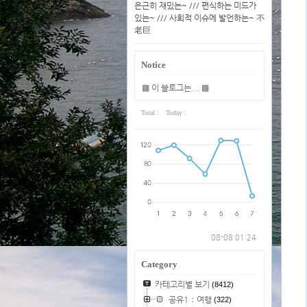
은근히 재밌는~ /// 편식하는 미드가
있는~ /// 사회적 이슈에 발언하는~ 不
老巨
Notice
▩ 이 블로그는... ▩
Total :
Today :
08-08 01:24
Category
카테고리별 보기
(8412)
공유1：여행
(322)