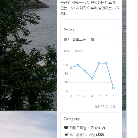
은근히 재밌는~ /// 편식하는 미드가
있는~ /// 사회적 이슈에 발언하는~ 不
老巨
Notice
▩ 이 블로그는... ▩
Total :
Today :
08-08 01:24
Category
카테고리별 보기
(8412)
공유1：여행
(322)