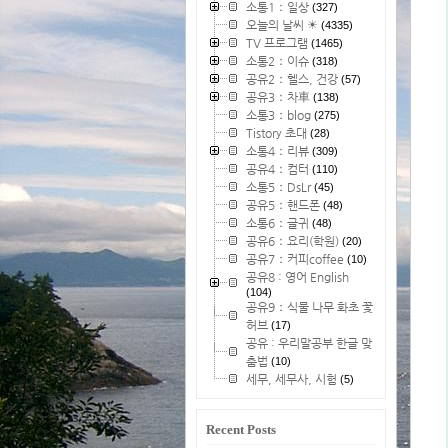
소통1：일상
(327)
오늘의 날씨 ☀
(4335)
TV 프로그램
(1465)
소통2：이슈
(318)
공유2：헬스, 건강
(57)
공유3：차車
(138)
소통3：blog
(275)
Tistory 초대
(28)
소통4：리뷰
(309)
공유4：컴터
(110)
소통5：DsLr
(45)
공유5：핸드폰
(48)
소통6：글귀
(48)
공유6：요리(학원)
(20)
공유7：커피coffee
(10)
공유8 : 영어 English
(104)
공유9：식물 나무 화초 꽃
허브
(17)
공유 : 우리말공부 한글 맞
춤법
(10)
세무, 세무사, 시험
(5)
Recent Posts