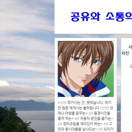
>>>
서
외선
>>>>
!!!!!! 퍼가시는 건, 못막습니다. 하지
만 원문 재게시는 불허합니다 !!!!!! 언
제나 여행을 꿈꾸는~ /// 풍경사진을
즐겨 찍는~ /// 자동차 운전을 즐기는~
/// 컴터조립을 재미있어 하는~ /// 고
전과 동시대물을 넘나드는~ /// 요리가