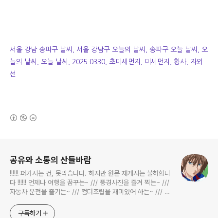
서울 강남 송파구 날씨, 서울 강남구 오늘의 날씨, 송파구 오늘 날씨, 오
늘의 날씨, 오늘 날씨, 2025 0330, 초미세먼지, 미세먼지, 황사, 자외
선
(새창열림)
로그 정보
공유와 소통의 산들바람
!!!!!! 퍼가시는 건, 못막습니다. 하지만 원문 재게시는 불허합니
다 !!!!!! 언제나 여행을 꿈꾸는~ /// 풍경사진을 즐겨 찍는~ ///
자동차 운전을 즐기는~ /// 컴터조립을 재미있어 하는~ /// 고
전과 동시대물을 넘나드는~ /// 요리가 은근히 재밌는~ /// 편
식하는 미드가 있는~ /// 사회적 이슈에 발언하는~ 不老巨
구독하기