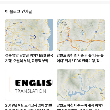
저기온이고 낮 14시 하루 중 최고기온입니다 * 눈비 올
확률은 위 이미지에서 시간별 기상 상태 참조 대기
이 블로그 인기글
상황 공기질은어제초미세먼지 좋음 = 8 ㎍/m³ 미세먼지
는 좋음 = 30 ㎍/m³ 황사는 보통 = 25 ㎍/m³ 자외선
(오후) = 보통 오늘 초미세먼지 좋음 = 6 ㎍/m³ 미세먼지
는 좋음 = 27 ㎍/m³ 황사는 보..
경북 영양 달밭골 위치? EBS 한국
강원도 홍천 최기순 씨 숲 '나는 숲
기행, 오월의 부엌, 깜장집 부엌은
이다' 위치? EBS 한국기행, 잠시
따스했네, 영양군 영양읍 달밭골
쉬어갈래요, 나를 부르는 숲, 홍천
어디? / 경상북도 영양군 가볼 만
군 최기순 씨 캠핑장 펜션 어디? /
한 곳, 영양읍 상원리. KBS 인간극
강원도 홍천군 가볼 만한 곳, (구)
장 임분노미 할머니
까르돈, kbs 인간극장
2019년 9월 모의고사 영어 21번
강원도 화천 비수구미 계곡 위치?