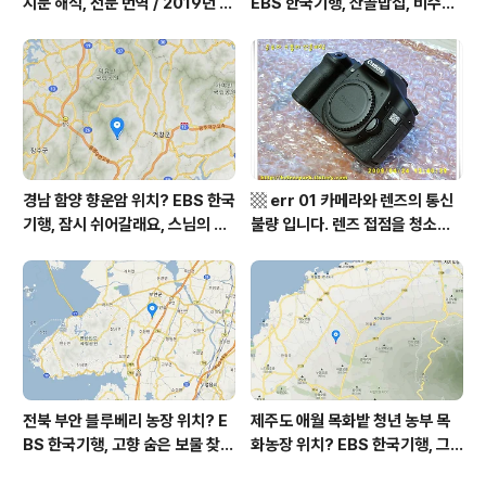
지문 해석, 전문 번역 / 2019년 9
EBS 한국기행, 산골밥집, 비수구
월 평가원 모의고사 영어 지문 번
미 할매 밥상, 이중일 최길순 씨 부
역, 평가원 2019년 고3 9월 영어
부 화천군 비수구미 낙타민박 어
영역 외국어영역 전문 해석, Engli
디? / 강원도 화천군 가볼 만한 곳
sh to Korean translation
비수구미 마을, 파로호
경남 함양 향운암 위치? EBS 한국
▩ err 01 카메라와 렌즈의 통신
기행, 잠시 쉬어갈래요, 스님의 어
불량 입니다. 렌즈 접점을 청소하
느 여름날, 함양 향운암 어디? / 경
여 주십시요? (캐논 50D) ▩
상남도 함양군 가볼 만한 곳, 용추
계곡 향운암 명천스님, 덕유산 황
석산 거망산 기백산
전북 부안 블루베리 농장 위치? E
제주도 애월 목화밭 청년 농부 목
BS 한국기행, 고향 숨은 보물 찾
화농장 위치? EBS 한국기행, 그
기, 우리 동네 재발견, 부안군 부안
인생 탐나도다 제주, 목화오름 그