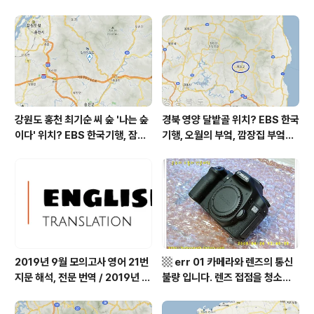
음 = 24 ㎍/m³ 황사는 보통 = 21 ㎍/m³ 자외선 (오후)
= 보통 오늘 초미세먼지 보통 = 17 ㎍/m³ 미세먼지는 보
통 = 32 ㎍/m³ 황사는 보통 = 18 ㎍/m³ 자외선 (오후)
= 보통 대기상태는 어제보다 조금 ..
강원도 홍천 최기순 씨 숲 '나는 숲
경북 영양 달밭골 위치? EBS 한국
이다' 위치? EBS 한국기행, 잠시
기행, 오월의 부엌, 깜장집 부엌은
쉬어갈래요, 나를 부르는 숲, 홍천
따스했네, 영양군 영양읍 달밭골
군 최기순 씨 캠핑장 펜션 어디? /
어디? / 경상북도 영양군 가볼 만
강원도 홍천군 가볼 만한 곳, (구)
한 곳, 영양읍 상원리. KBS 인간극
까르돈, kbs 인간극장
장 임분노미 할머니
2019년 9월 모의고사 영어 21번
▩ err 01 카메라와 렌즈의 통신
지문 해석, 전문 번역 / 2019년 9
불량 입니다. 렌즈 접점을 청소하
월 평가원 모의고사 영어 지문 번
여 주십시요? (캐논 50D) ▩
역, 평가원 2019년 고3 9월 영어