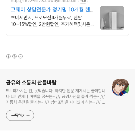
http://1522-5178.cowaymall.co.kr
광고
코웨이 상담전문가 정기명 10개월 렌
탈료 면제!
초미세먼지, 프로모션4개월무료, 렌탈
10~15%할인, 2만원할인, 추가혜택및사은
품
(새창열림)
로그 정보
공유와 소통의 산들바람
!!!!!! 퍼가시는 건, 못막습니다. 하지만 원문 재게시는 불허합니
다 !!!!!! 언제나 여행을 꿈꾸는~ /// 풍경사진을 즐겨 찍는~ ///
자동차 운전을 즐기는~ /// 컴터조립을 재미있어 하는~ /// 고
전과 동시대물을 넘나드는~ /// 요리가 은근히 재밌는~ /// 편
식하는 미드가 있는~ /// 사회적 이슈에 발언하는~ 不老巨
구독하기