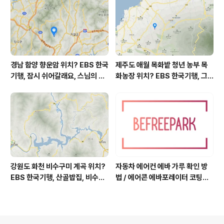
영역 외국어영역 전문 해석, Engli
sh to Korean translation
경남 함양 향운암 위치? EBS 한국
제주도 애월 목화밭 청년 농부 목
기행, 잠시 쉬어갈래요, 스님의 어
화농장 위치? EBS 한국기행, 그
느 여름날, 함양 향운암 어디? / 경
인생 탐나도다 제주, 목화오름 그
상남도 함양군 가볼 만한 곳, 용추
사나이, 애월읍 어음리 정보람 씨
계곡 향운암 명천스님, 덕유산 황
목화 재배 '목화오름' 목화농장 어
석산 거망산 기백산
디? / 제주도 가볼 만한 곳
강원도 화천 비수구미 계곡 위치?
자동차 에어컨 에바 가루 확인 방
EBS 한국기행, 산골밥집, 비수구
법 / 에어콘 에바포레이터 코팅제
미 할매 밥상, 이중일 최길순 씨 부
산화, 흰가루는 수산화알루미늄,
부 화천군 비수구미 낙타민박 어
증발기 evaporator, 에바 하얀
디? / 강원도 화천군 가볼 만한 곳
가루 확인하는 법, 에바 코팅 산화
비수구미 마을, 파로호
부식, 애프터블로우 after-blow