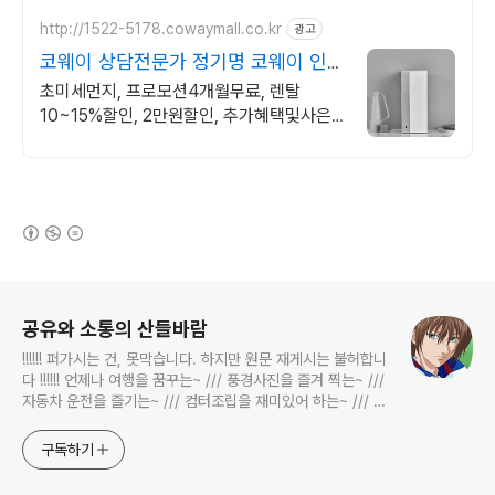
http://1522-5178.cowaymall.co.kr
광고
코웨이 상담전문가 정기명 코웨이 인증
점
초미세먼지, 프로모션4개월무료, 렌탈
10~15%할인, 2만원할인, 추가혜택및사은
품
(새창열림)
로그 정보
공유와 소통의 산들바람
!!!!!! 퍼가시는 건, 못막습니다. 하지만 원문 재게시는 불허합니
다 !!!!!! 언제나 여행을 꿈꾸는~ /// 풍경사진을 즐겨 찍는~ ///
자동차 운전을 즐기는~ /// 컴터조립을 재미있어 하는~ /// 고
전과 동시대물을 넘나드는~ /// 요리가 은근히 재밌는~ /// 편
식하는 미드가 있는~ /// 사회적 이슈에 발언하는~ 不老巨
구독하기