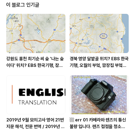
지는 보통 = 44 ㎍/m³ 황사는 보통 = 17 ㎍/m³ 자외선
이 블로그 인기글
(오후) = 보통 오늘 초미세먼지 좋음 = 10 ㎍/m³ 미세먼
지는 좋음 = 22 ㎍/m³ 황사는 보통 = 24 ㎍/m³ 자외선
(오후) = 보통 대기상태는 어제보다 좀 좋습니다 대기상태
가 전체적으로 좋은 편입니다 초미..
강원도 홍천 최기순 씨 숲 '나는 숲
경북 영양 달밭골 위치? EBS 한국
이다' 위치? EBS 한국기행, 잠시
기행, 오월의 부엌, 깜장집 부엌은
쉬어갈래요, 나를 부르는 숲, 홍천
따스했네, 영양군 영양읍 달밭골
군 최기순 씨 캠핑장 펜션 어디? /
어디? / 경상북도 영양군 가볼 만
강원도 홍천군 가볼 만한 곳, (구)
한 곳, 영양읍 상원리. KBS 인간극
까르돈, kbs 인간극장
장 임분노미 할머니
2019년 9월 모의고사 영어 21번
▩ err 01 카메라와 렌즈의 통신
지문 해석, 전문 번역 / 2019년 9
불량 입니다. 렌즈 접점을 청소하
월 평가원 모의고사 영어 지문 번
여 주십시요? (캐논 50D) ▩