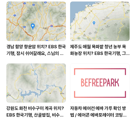
역, 평가원 2019년 고3 9월 영어
영역 외국어영역 전문 해석, Engli
sh to Korean translation
경남 함양 향운암 위치? EBS 한국
제주도 애월 목화밭 청년 농부 목
기행, 잠시 쉬어갈래요, 스님의 어
화농장 위치? EBS 한국기행, 그
느 여름날, 함양 향운암 어디? / 경
인생 탐나도다 제주, 목화오름 그
상남도 함양군 가볼 만한 곳, 용추
사나이, 애월읍 어음리 정보람 씨
계곡 향운암 명천스님, 덕유산 황
목화 재배 '목화오름' 목화농장 어
석산 거망산 기백산
디? / 제주도 가볼 만한 곳
강원도 화천 비수구미 계곡 위치?
자동차 에어컨 에바 가루 확인 방
EBS 한국기행, 산골밥집, 비수구
법 / 에어콘 에바포레이터 코팅제
미 할매 밥상, 이중일 최길순 씨 부
산화, 흰가루는 수산화알루미늄,
부 화천군 비수구미 낙타민박 어
증발기 evaporator, 에바 하얀
디? / 강원도 화천군 가볼 만한 곳
가루 확인하는 법, 에바 코팅 산화