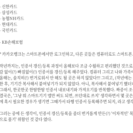
- 신한카드
- 삼성카드
- 농협NH카드
- 현대카드
- 국민카드
- KB손해보험
* 카카오뱅크는 스마트폰에서만 로그인하고, 다른 곳들은 컴퓨터로도 스마트
작년까지는, 인증서 갱신/등록 과정이 올해보다 조금 수월하고 편리했던 것으로
감 없이(?) 빠짐없이(!) 인증서를 갱신/등록 해주었다. 컴퓨터 그리고 나와 
올해는, 솔직히(!) 번거로워서 안 해도 될 곳은 하지 않았다!!! 그리고, (작년에
한 후, 기기간 복사해서 붙여넣기가 되지 않았다. 아니, 복사해서 붙여넣기 했더
그래서, 한곳한곳 한땀한땀 인증서 내보내기와 가져오기를 반복했다. 짜증이 조
결국은, '그냥 뭐 스마트기기 앱만 써도 되면, 쓰던대로 쓰지' 생각하면서 몇 곳
에 혹시 필요한 경우가 생기면 그때가서 타행 인증서 등록해주면 되지, 라고 생
그러는 중에 든 생각이, 인증서 갱신/등록을 좀더 번거롭게 만든(?) '이차적인'
으로 몰기' 위함인 것 같다 였다.