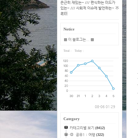
은근히 재밌는~ /// 편식하는 미드가
있는~ /// 사회적 이슈에 발언하는~ 不
老巨
Notice
▩ 이 블로그는... ▩
Total :
Today :
08-06 01:29
Category
카테고리별 보기
(8412)
공유1：여행
(322)