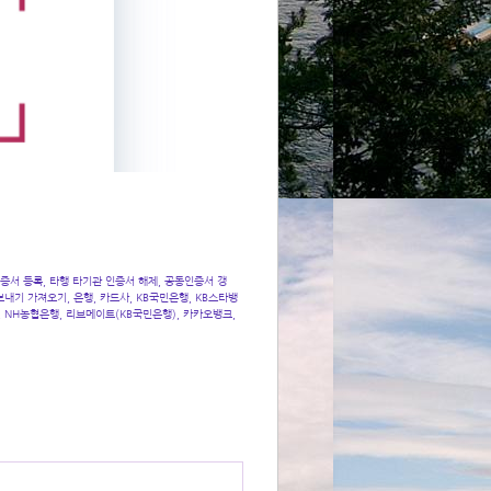
인증서 등록
,
타행 타기관 인증서 해제
,
공동인증서 갱
내기 가져오기, 은행, 카드사, KB
국민은행
, KB
스타뱅
, NH
농협은행
,
리브메이트
(KB
국민은행
),
카카오뱅크
,