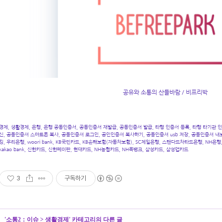
공유와 소통의 산들바람 / 비프리박
경제
,
생활경제
,
은행
,
은행 공동인증서
,
공동인증서 재발급
,
공동인증서 발급
,
타행 인증서 등록
,
타행 타기관 
신
,
공동인증서 스마트폰 복사
,
공동인증서 로그인
,
공인인증서 복사하기
, 공동인증서 usb
저장
, 공동인증서 내보
킹
,
우리은행
, woori bank, KB
국민카드
, KB
손해보험
(
자동차보험
), SC
제일은행
,
스탠다드차타드은행
, NH
은행
kakao bank,
신한카드
,
신한페이판
,
현대카드
, NH
농협카드
, NH
콕뱅크
,
삼성카드
,
삼성앱카드
3
구독하기
'
소통2：이슈
>
생활경제
' 카테고리의 다른 글