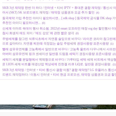
SKB 3년 재약정 한번 더 하다 / 인터넷 + 티비 IPTV + 휴대폰 결합 재약정 / 통신사
어서 (SKT) SK 브로드밴드 재약정 / 재약정 상품권과 요금 추가 할인
(4)
동국제약 가입 추천인 아이디 필요하시면... [ edk shop ] 동국제약 공식몰 DK sho
추천인 아이디 필요하시면...
(0)
신세계 이마트 쓱데이 행사 취소됨. 2022년 emart 오프라인 매장 ssg day 할인행사 
참사 희생자 애도 의미 / '애도 강요' 에 관한 짧은 생각
(0)
주방세제를 참그린 석류식초에서 자연퐁 솔잎으로 바꾸다 / 라이온 코리아 참그린
으로 갈아타다. 자연퐁 찌든때 걱정없는 솔잎 주방세제 권장사용량 표준사용량
(1)
빨래 섬유유연제를 고농축에서 일반으로 바꾸다 / 고농축 울트라 다우니에서 샤프란
어버터 섬유유연제 핑크 센세이션 일반용 드럼용 세탁기 권장사용량 표준사용량
(2)
세탁기 세제를 분말형에서 액체형으로 바꾸다 / 가루타입 세탁 세제 비트에서 액상형
온 LION 세제 비트를 애경산업 액상세제 진한겔 리큐 LiQ로. 일반용 권장사용량.
(1)
SKB 3년 재약정 / 인터넷 + 티비 통신사 결합 이동? 결합 재약정? LG 유플러스 통신
드밴드 재약정하다 / 이동시 인터넷 + 티비 현금 프로모션, 재약정 상품권과 요금 할