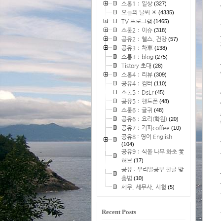
소통1：일상
(327)
오늘의 날씨 ☀
(4335)
TV 프로그램
(1465)
소통2：이슈
(318)
공유2：헬스, 건강
(57)
공유3：차車
(138)
소통3：blog
(275)
Tistory 초대
(28)
소통4：리뷰
(309)
공유4：컴터
(110)
소통5：DsLr
(45)
공유5：핸드폰
(48)
소통6：글귀
(48)
공유6：요리(학원)
(20)
공유7：커피coffee
(10)
공유8 : 영어 English
(104)
공유9：식물 나무 화초 꽃
허브
(17)
공유 : 우리말공부 한글 맞
춤법
(10)
세무, 세무사, 시험
(5)
Recent Posts