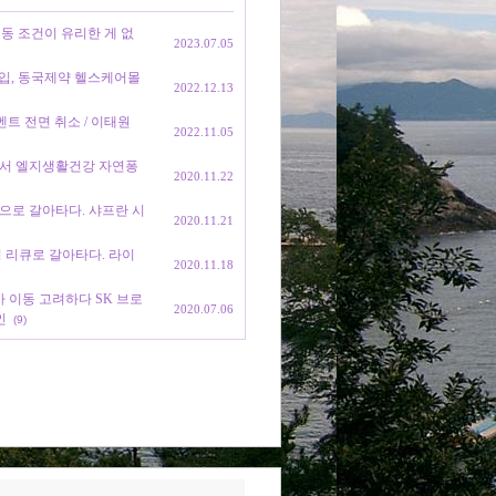
 이동 조건이 유리한 게 없
2023.07.05
p 가입, 동국제약 헬스케어몰
2022.12.13
이벤트 전면 취소 / 이태원
2022.11.05
에서 엘지생활건강 자연퐁
2020.11.22
으로 갈아타다. 샤프란 시
2020.11.21
 리큐로 갈아타다. 라이
2020.11.18
사 이동 고려하다 SK 브로
2020.07.06
인
(9)