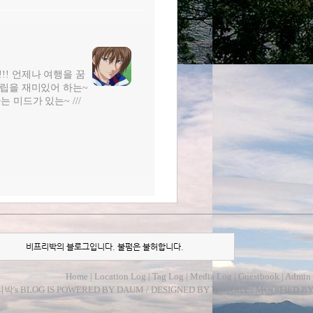
!!! 언제나 여행을 꿈
터조립을 재미있어 하는~
는 미드가 있는~ ///
비프리박의 블로그입니다. 불펌은 불허합니다.
Home
|
Location Log
|
Tag Log
|
Media Log
|
Guestbook
|
Admin
리박
's BLOG IS POWERED BY
DAUM
/ DESIGNED BY
TISTORY
/ MODIFIED B