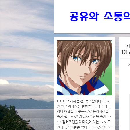
>>>
새
타행 
>>>>
!!!!!! 퍼가시는 건, 못막습니다. 하지
만 원문 재게시는 불허합니다 !!!!!! 언
제나 여행을 꿈꾸는~ /// 풍경사진을
즐겨 찍는~ /// 자동차 운전을 즐기는~
/// 컴터조립을 재미있어 하는~ /// 고
전과 동시대물을 넘나드는~ /// 요리가