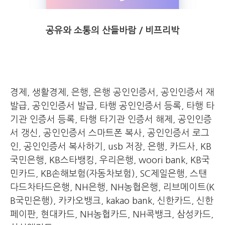
공유와 소통의 산들바람
/
비프리박
경제
,
생활경제
,
은행
,
은행 공인인증서
,
공인인증서 재
발급
,
공인인증서 발급
,
타행 공인인증서 등록
,
타행 타
기관 인증서 등록
,
타행 타기관 인증서 해제
,
공인인증
서 갱신
,
공인인증서 스마트폰 복사
,
공인인증서 로그
인
,
공인인증서 복사하기
, usb
저장
, 은행, 카드사, KB
국민은행
, KB
스타뱅킹
,
우리은행
, woori bank, KB
국
민카드
, KB
손해보험
(
자동차보험
), SC
제일은행
,
스탠
다드차타드은행
, NH
은행
, NH
농협은행
,
리브메이트
(K
B
국민은행
),
카카오뱅크
, kakao bank,
신한카드
,
신한
페이판
,
현대카드
, NH
농협카드
, NH
콕뱅크
,
삼성카드
,