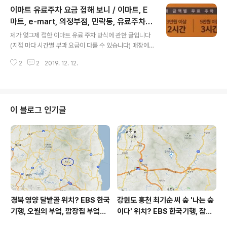
계정에 현금 충전하면 몇%의 추가금 지급! - 첫 결제시 얼
이마트 유료주차 요금 접해 보니 / 이마트, E
마 할인 또는 페이백! 하는 식이죠. 사용할 수 밖에 없으면
그리고 사용하는 것이 금전적으로 유리하면 페이앱 쓰는
마트, e-mart, 의정부점, 민락동, 유료주차,
글 내용
게 맞다고 봅니다만, 저는 페이앱 사용을 최후로 미는 쪽입
주차비, 주차 요금, 주차료, 이마트 유료 주차,
제가 엊그제 접한 이마트 유료 주차 방식에 관한 글입니다
니다. 구매 행위에 개입하는 요소(주체)가 늘어날 필요가
이마트 주차료, 이마트 주차요금, 이마트 주차
(지점 마다 시간별 부과 요금이 다를 수 있습니다) 매장에
있을까, 그게 종국적으로는 구매자와 판매자에게 이익이
비
서 장을 보고 주차장 가서 차 있는 곳으로 나가기 전에 주차
안 되지 않을까, 하는 생각에서 그렇습니다. 구매자와 판매
2
2
2019. 12. 12.
정산기에 차 번호를 입력하고 장본 영수증 바코드를 스캐
자 사이에는 이미 ..
닝하면 정산되네요 병원, 복합상가, ... 에서 하는 방식과 다
르지 않습니다 - 이마트 주차시간과 구매금액 명쾌한 듯 선
을 그어놓았는데 생각해 보면 좀 알쏭달쏭합니다 무료 주
차를 위한 최소 구매금액 (경기도 의정부점) 1시간 - 구매
이 블로그 인기글
금액 1만원 2시간 - 구매금액 3만원 * 이마트 유료 주차
요금은 (의정부점) 10분에 1000원 (2019년 12월 현재)
경기도 의정부점(민락동 소재)을 방문하였는데 2019년 9
월부터 유료주차 시스템을 운영중이네요 코스트코를, 홈플
러스를, 쿠팡..
경북 영양 달밭골 위치? EBS 한국
강원도 홍천 최기순 씨 숲 '나는 숲
기행, 오월의 부엌, 깜장집 부엌은
이다' 위치? EBS 한국기행, 잠시
따스했네, 영양군 영양읍 달밭골
쉬어갈래요, 나를 부르는 숲, 홍천