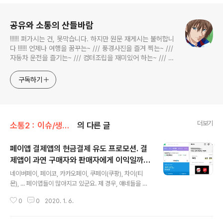
로그 정보
공유와 소통의 산들바람
!!!!!! 퍼가시는 건, 못막습니다. 하지만 원문 재게시는 불허합니
다 !!!!!! 언제나 여행을 꿈꾸는~ /// 풍경사진을 즐겨 찍는~ ///
자동차 운전을 즐기는~ /// 컴터조립을 재미있어 하는~ /// 고
전과 동시대물을 넘나드는~ /// 요리가 은근히 재밌는~ /// 편
식하는 미드가 있는~ /// 사회적 이슈에 발언하는~ 不老巨
구독하기
더보기
소통2：이슈/생활경제
의 다른 글
페이앱 결제앱의 현금결제 유도 프로모션. 결
제앱이 과연 구매자와 판매자에게 이익일까.
글 내용
네이버페이, 페이코, 카카오페이, 쿠페이(쿠
네이버페이, 페이코, 카카오페이, 쿠페이(쿠팡), 차이(티
팡), 차이(티몬). payco, coupay, chai.
몬), ... 페이앱들이 많아지고 있군요. 제 경우, 얘네들을 작
년에 비교적 자주 사용하게 되었습니다. 페이앱의 주요 포
0
0
2020. 1. 6.
커스는 결국 이거 같습니다 - 유저들아, 현금 써라! 제가 느
끼기엔 그렇습니다. 프로모션의 방향을 봐도 그렇구요. -