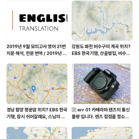
어디? / 경상북도 영양군 가볼 만
군 최기순 씨 캠핑장 펜션 어디? /
한 곳, 영양읍 상원리. KBS 인간극
강원도 홍천군 가볼 만한 곳, (구)
장 임분노미 할머니
까르돈, kbs 인간극장
2019년 9월 모의고사 영어 21번
강원도 화천 비수구미 계곡 위치?
지문 해석, 전문 번역 / 2019년 9
EBS 한국기행, 산골밥집, 비수구
월 평가원 모의고사 영어 지문 번
미 할매 밥상, 이중일 최길순 씨 부
역, 평가원 2019년 고3 9월 영어
부 화천군 비수구미 낙타민박 어
영역 외국어영역 전문 해석, Engli
디? / 강원도 화천군 가볼 만한 곳
sh to Korean translation
비수구미 마을, 파로호
경남 함양 향운암 위치? EBS 한국
▩ err 01 카메라와 렌즈의 통신
기행, 잠시 쉬어갈래요, 스님의 어
불량 입니다. 렌즈 접점을 청소하
느 여름날, 함양 향운암 어디? / 경
여 주십시요? (캐논 50D) ▩
상남도 함양군 가볼 만한 곳, 용추
계곡 향운암 명천스님, 덕유산 황