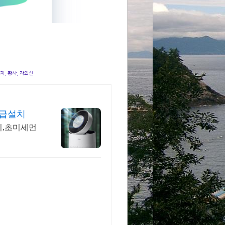
지, 황사, 자외선
긴급설치
치,초미세먼