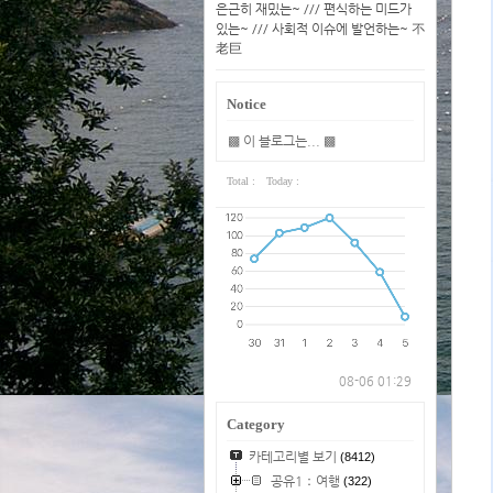
은근히 재밌는~ /// 편식하는 미드가
있는~ /// 사회적 이슈에 발언하는~ 不
老巨
Notice
▩ 이 블로그는... ▩
Total :
Today :
08-06 01:29
Category
카테고리별 보기
(8412)
공유1：여행
(322)