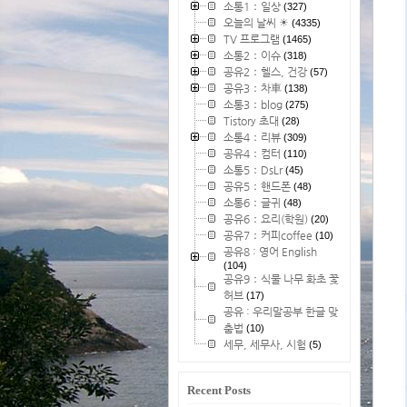
소통1：일상
(327)
오늘의 날씨 ☀
(4335)
TV 프로그램
(1465)
소통2：이슈
(318)
공유2：헬스, 건강
(57)
공유3：차車
(138)
소통3：blog
(275)
Tistory 초대
(28)
소통4：리뷰
(309)
공유4：컴터
(110)
소통5：DsLr
(45)
공유5：핸드폰
(48)
소통6：글귀
(48)
공유6：요리(학원)
(20)
공유7：커피coffee
(10)
공유8 : 영어 English
(104)
공유9：식물 나무 화초 꽃
허브
(17)
공유 : 우리말공부 한글 맞
춤법
(10)
세무, 세무사, 시험
(5)
Recent Posts