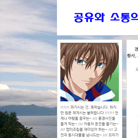
>>>
경
황사,
>>>>
!!!!!! 퍼가시는 건, 못막습니다. 하지
만 원문 재게시는 불허합니다 !!!!!! 언
제나 여행을 꿈꾸는~ /// 풍경사진을
즐겨 찍는~ /// 자동차 운전을 즐기는~
/// 컴터조립을 재미있어 하는~ /// 고
전과 동시대물을 넘나드는~ /// 요리가