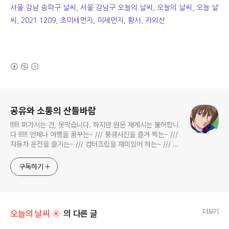
서울 강남 송파구 날씨, 서울 강남구 오늘의 날씨, 오늘의 날씨, 오늘 날
씨, 2021 1209, 초미세먼지, 미세먼지, 황사, 자외선
(새창열림)
로그 정보
공유와 소통의 산들바람
!!!!!! 퍼가시는 건, 못막습니다. 하지만 원문 재게시는 불허합니
다 !!!!!! 언제나 여행을 꿈꾸는~ /// 풍경사진을 즐겨 찍는~ ///
자동차 운전을 즐기는~ /// 컴터조립을 재미있어 하는~ /// 고
전과 동시대물을 넘나드는~ /// 요리가 은근히 재밌는~ /// 편
식하는 미드가 있는~ /// 사회적 이슈에 발언하는~ 不老巨
구독하기
더보기
오늘의 날씨 ☀
의 다른 글