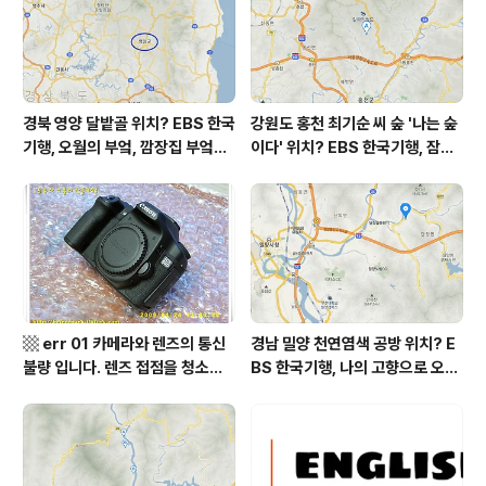
으로 좋은 편입니다 초미세먼지 15 마이..
경북 영양 달밭골 위치? EBS 한국
강원도 홍천 최기순 씨 숲 '나는 숲
기행, 오월의 부엌, 깜장집 부엌은
이다' 위치? EBS 한국기행, 잠시
따스했네, 영양군 영양읍 달밭골
쉬어갈래요, 나를 부르는 숲, 홍천
어디? / 경상북도 영양군 가볼 만
군 최기순 씨 캠핑장 펜션 어디? /
한 곳, 영양읍 상원리. KBS 인간극
강원도 홍천군 가볼 만한 곳, (구)
장 임분노미 할머니
까르돈, kbs 인간극장
▩ err 01 카메라와 렌즈의 통신
경남 밀양 천연염색 공방 위치? E
불량 입니다. 렌즈 접점을 청소하
BS 한국기행, 나의 고향으로 오라,
여 주십시요? (캐논 50D) ▩
밀양에 살고 지고, 밀양시 단장면
자연 염색 하수영 씨 '섬유공방 너
울' = 마을미술 너울, 캘리그래피
조덕현 씨 가가협동조합