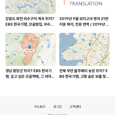
강원도 화천 비수구미 계곡 위치?
2019년 9월 모의고사 영어 21번
EBS 한국기행, 산골밥집, 비수구
지문 해석, 전문 번역 / 2019년 9
미 할매 밥상, 이중일 최길순 씨 부
월 평가원 모의고사 영어 지문 번
부 화천군 비수구미 낙타민박 어
역, 평가원 2019년 고3 9월 영어
디? / 강원도 화천군 가볼 만한 곳
영역 외국어영역 전문 해석, Engli
비수구미 마을, 파로호
sh to Korean translation
경남 함양군 위치? EBS 한국기
전북 부안 블루베리 농장 위치? E
행, 깊고 깊은 산골짝에, 그 여자의
BS 한국기행, 고향 숨은 보물 찾
꽃밭, 전정희 씨 누구? / 경상남도
기, 우리 동네 재발견, 부안군 부안
함양군 가볼 만한 곳, 산골 하이디,
읍 우영덕 우서라 씨 부녀 블루베
알프스 소녀 하이디, 나는 자연인
리 농장 우하하하우스 어디? / 전
이다 전정희 씨
라북도 부안 가볼 만한 곳
의안내
티스토리
로그인
고객센터
© Daum Corp.