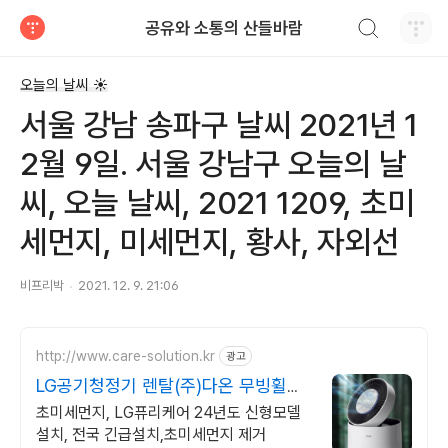
검색하기
공유와 소통의 산들바람
티스토리
오늘의 날씨 ☀
서울 강남 송파구 날씨 2021년 1
2월 9일. 서울 강남구 오늘의 날
씨, 오늘 날씨, 2021 1209, 초미
세먼지, 미세먼지, 황사, 자외선
비프리박
2021. 12. 9. 21:06
http://www.care-solution.kr
광고
LG공기청정기 렌탈(주)다온 무빙휠증
정+추가할인+긴급설치
초미세먼지, LG퓨리케어 24년도 신형모델
설치, 전국 긴급설치,초미세먼지 제거