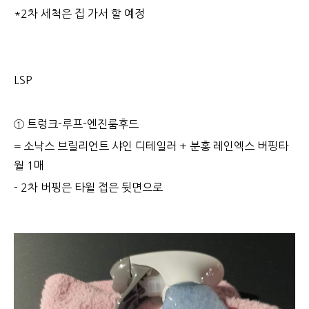
*2차 세척은 집 가서 할 예정
LSP
① 트렁크-루프-엔진룸후드
= 소낙스 브릴리언트 샤인 디테일러 + 분홍 레인엑스 버핑타
월 1매
- 2차 버핑은 타윌 접은 뒷면으로