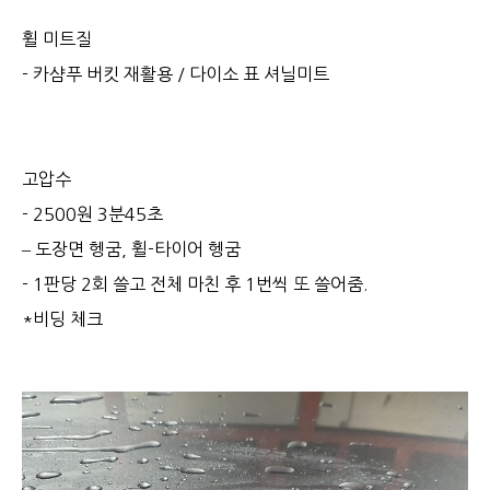
휠 미트질
- 카샴푸 버킷 재활용 / 다이소 표 셔닐미트
고압수
- 2500원 3분45초
– 도장면 헹굼, 휠-타이어 헹굼
- 1판당 2회 쓸고 전체 마친 후 1번씩 또 쓸어줌.
*비딩 체크