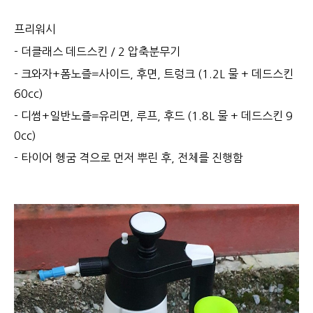
프리워시
- 더클래스 데드스킨 / 2 압축분무기
- 크와자+폼노즐=사이드, 후면, 트렁크 (1.2L 물 + 데드스킨
60cc)
- 디썸+일반노즐=유리면, 루프, 후드 (1.8L 물 + 데드스킨 9
0cc)
- 타이어 헹굼 격으로 먼저 뿌린 후, 전체를 진행함