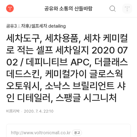
검색하기
공유와 소통의 산들바람
티스토리
공유3：차車/셀프세차 detailing
세차도구, 세차용품, 세차 케미컬
로 적는 셀프 세차일지 2020 07
02 / 데피니티브 APC, 더클래스
데드스킨, 케미컬가이 글로스웍
오토워시, 소낙스 브릴리언트 샤
인 디테일러, 스팽글 시그니처
비프리박
2020. 7. 4. 22:10
http://www.voltronicmall.co.kr
광고