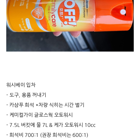
워시베이 입차
- 도구, 용품 꺼내기
- 카샴푸 희석 *차량 식히는 시간 벌기
- 케미컬가이 글로스웍 오토워시
- 7.5L 버킷에 물 7L & 케가 오토워시 10cc
- 희석비 700:1 (권장 희석비는 600:1)