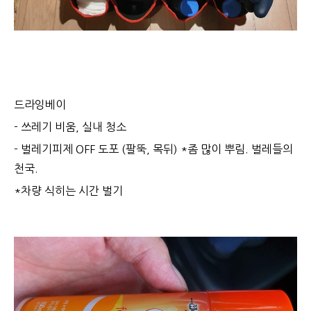
드라잉베이
- 쓰레기 비움, 실내 청소
- 벌레기피제 OFF 도포 (팔뚝, 목뒤) *좀 많이 뿌림. 벌레들의
천국.
*차량 식히는 시간 벌기