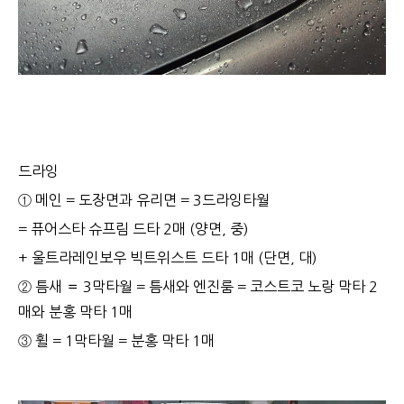
드라잉
① 메인 = 도장면과 유리면 = 3드라잉타월
= 퓨어스타 슈프림 드타 2매 (양면, 중)
+ 울트라레인보우 빅트위스트 드타 1매 (단면, 대)
② 틈새 ＝ 3막타월 = 틈새와 엔진룸 = 코스트코 노랑 막타 2
매와 분홍 막타 1매
③ 휠 = 1막타월 = 분홍 막타 1매