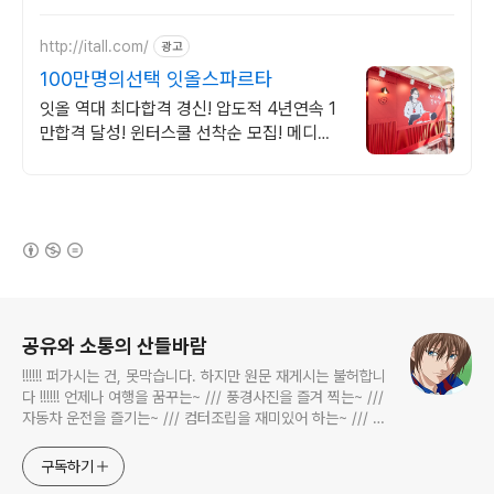
http://itall.com/
광고
100만명의선택 잇올스파르타
잇올 역대 최다합격 경신! 압도적 4년연속 1
만합격 달성! 윈터스쿨 선착순 모집! 메디컬
명문대 31% 합격! 최근 4년 합격자
46,000! 관리형 14년 노하우
(새창열림)
로그 정보
공유와 소통의 산들바람
!!!!!! 퍼가시는 건, 못막습니다. 하지만 원문 재게시는 불허합니
다 !!!!!! 언제나 여행을 꿈꾸는~ /// 풍경사진을 즐겨 찍는~ ///
자동차 운전을 즐기는~ /// 컴터조립을 재미있어 하는~ /// 고
전과 동시대물을 넘나드는~ /// 요리가 은근히 재밌는~ /// 편
식하는 미드가 있는~ /// 사회적 이슈에 발언하는~ 不老巨
구독하기