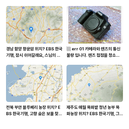
월 평가원 모의고사 영어 지문 번
미 할매 밥상, 이중일 최길순 씨 부
역, 평가원 2019년 고3 9월 영어
부 화천군 비수구미 낙타민박 어
영역 외국어영역 전문 해석, Engli
디? / 강원도 화천군 가볼 만한 곳
sh to Korean translation
비수구미 마을, 파로호
경남 함양 향운암 위치? EBS 한국
▩ err 01 카메라와 렌즈의 통신
기행, 잠시 쉬어갈래요, 스님의 어
불량 입니다. 렌즈 접점을 청소하
느 여름날, 함양 향운암 어디? / 경
여 주십시요? (캐논 50D) ▩
상남도 함양군 가볼 만한 곳, 용추
계곡 향운암 명천스님, 덕유산 황
석산 거망산 기백산
전북 부안 블루베리 농장 위치? E
제주도 애월 목화밭 청년 농부 목
BS 한국기행, 고향 숨은 보물 찾
화농장 위치? EBS 한국기행, 그
기, 우리 동네 재발견, 부안군 부안
인생 탐나도다 제주, 목화오름 그
읍 우영덕 우서라 씨 부녀 블루베
사나이, 애월읍 어음리 정보람 씨