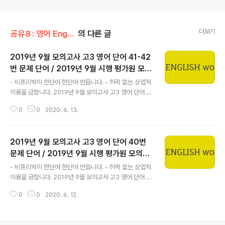
더보기
공유8 : 영어 English/평가원 모의고사 단어
의 다른 글
2019년 9월 모의고사 고3 영어 단어 41-42
번 문제 단어 / 2019년 9월 시행 평가원 모의
글 내용
고사, 2019년 고3 9월 모의고사 단어 영어영
- 비프리박이 한단어 한단어 만듭니다. - 허락 없는 상업적
역, 고3 모의고사 영어 지문별 단어, 평가원 영
이용을 금합니다. 2019년 9월 모의고사 고3 영어 단어 4
어 모의고사 단어장
1-42번 장문1 41-42번 knowledge 지식 acknowled
0
0
2020. 6. 13.
ge 인정하다, 승인하다 biology 생물학 / (동식물의) 생태
biologist 생물학자 be derived from A A에서 유래하
다, 도출되다 blind sampling 무작위 표본추출, 표본채집
2019년 9월 모의고사 고3 영어 단어 40번
instrument 도구 measure 측정하다 bulk (형) 대량의
property 속성 environment 환경 such as A A와 같
문제 단어 / 2019년 9월 시행 평가원 모의고
글 내용
은 (것) salinity [səlínəti] 염도 saline [séilain] 염분을
사, 2019년 고3 9월 모의고사 단어 영어영
- 비프리박이 한단어 한단어 만듭니다. - 허락 없는 상업적
함유한, 짠 temperature 온도 bottle sample 어항으
역, 고3 모의고사 영어 지문별 단어, 평가원 영
이용을 금합니다. 2019년 9월 모의고사 고3 영어 단어 4
로 채집한..
어 모의고사 단어장
0번 40번 over the ~ decades ~한 수십 년에 걸쳐 ar
0
0
2020. 6. 12.
chitecture 건축, 건축학, 건축술 architectural 건축의,
건축적인 architect 건축가 idea and practice 개념과
실제, 구상과 실천 increasingly 점점 더 limit 제한하다