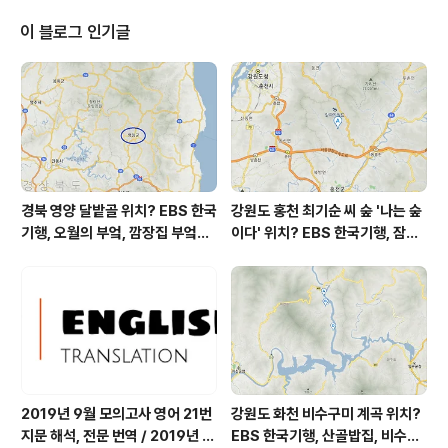
definition 정의 define 정의하다, 정하다 foreseeable
future 예측 가능한 미래 instrumentality 도움 effect
이 블로그 인기글
(동사) 가져오다, 실행하다 actual 실제의 that is, 즉, cha
llenge A A에 도전하다 dominance 지배 dominate..
경북 영양 달밭골 위치? EBS 한국
강원도 홍천 최기순 씨 숲 '나는 숲
기행, 오월의 부엌, 깜장집 부엌은
이다' 위치? EBS 한국기행, 잠시
따스했네, 영양군 영양읍 달밭골
쉬어갈래요, 나를 부르는 숲, 홍천
어디? / 경상북도 영양군 가볼 만
군 최기순 씨 캠핑장 펜션 어디? /
한 곳, 영양읍 상원리. KBS 인간극
강원도 홍천군 가볼 만한 곳, (구)
장 임분노미 할머니
까르돈, kbs 인간극장
2019년 9월 모의고사 영어 21번
강원도 화천 비수구미 계곡 위치?
지문 해석, 전문 번역 / 2019년 9
EBS 한국기행, 산골밥집, 비수구