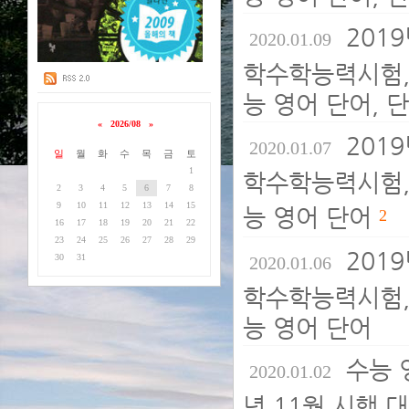
2019
2020.01.09
학수학능력시험,
능 영어 단어, 
«
2026/08
»
2019
2020.01.07
일
월
화
수
목
금
토
1
학수학능력시험,
2
3
4
5
6
7
8
9
10
11
12
13
14
15
능 영어 단어
2
16
17
18
19
20
21
22
23
24
25
26
27
28
29
2019
30
31
2020.01.06
학수학능력시험,
능 영어 단어
수능 영
2020.01.02
년 11월 시행 