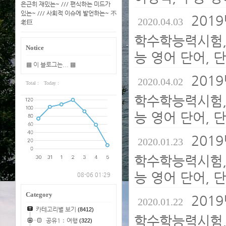
은근히 재밌는~ /// 편식하는 미드가
있는~ /// 사회적 이슈에 발언하는~ 不
2019
2020.04.03
老巨
학수학능력시험,
Notice
능 영어 단어, 
▩ 이 블로그는... ▩
2019
2020.04.02
Total :
Today :
학수학능력시험,
능 영어 단어, 
2019
2020.01.23
학수학능력시험,
능 영어 단어, 
08-06 01:29
Category
2019
2020.01.22
카테고리별 보기
(8412)
학수학능력시험,
공유1：여행
(322)