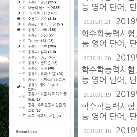
소통1：일상
(327)
능 영어 단어, 
오늘의 날씨 ☀
(4335)
TV 프로그램
(1465)
2019
소통2：이슈
(318)
2020.01.21
공유2：헬스, 건강
(57)
공유3：차車
(138)
학수학능력시험,
소통3：blog
(275)
Tistory 초대
능 영어 단어, 
(28)
소통4：리뷰
(309)
공유4：컴터
(110)
2019
2020.01.20
소통5：DsLr
(45)
공유5：핸드폰
(48)
학수학능력시험,
소통6：글귀
(48)
공유6：요리(학원)
(20)
능 영어 단어, 
공유7：커피coffee
(10)
공유8 : 영어 English
(104)
2019
2020.01.19
공유9：식물 나무 화초 꽃
허브
(17)
학수학능력시험,
공유 : 우리말공부 한글 맞
춤법
(10)
능 영어 단어, 
세무, 세무사, 시험
(5)
2019
2020.01.18
Recent Posts