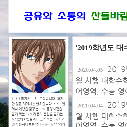
'2019학년도 대
2019
2020.04.05
월 시행 대학수
어영역, 수능 영
!!!!!! 퍼가시는 건, 못막습니다. 하지
2019
만 원문 재게시는 불허합니다 !!!!!! 언
2020.04.04
제나 여행을 꿈꾸는~ /// 풍경사진을
월 시행 대학수
즐겨 찍는~ /// 자동차 운전을 즐기는~
/// 컴터조립을 재미있어 하는~ /// 고
어영역, 수능 영
전과 동시대물을 넘나드는~ /// 요리가