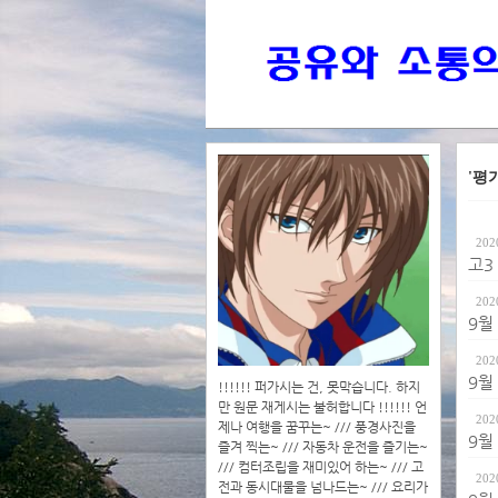
'평
202
고3
202
9월
202
9월
!!!!!! 퍼가시는 건, 못막습니다. 하지
만 원문 재게시는 불허합니다 !!!!!! 언
202
제나 여행을 꿈꾸는~ /// 풍경사진을
9월
즐겨 찍는~ /// 자동차 운전을 즐기는~
/// 컴터조립을 재미있어 하는~ /// 고
202
전과 동시대물을 넘나드는~ /// 요리가