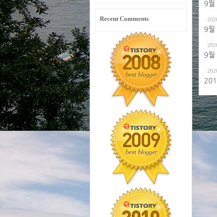
9월
Recent Comments
202
9월
202
9월
202
20