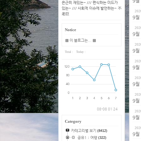
9월
은근히 재밌는~ /// 편식하는 미드가
있는~ /// 사회적 이슈에 발언하는~ 不
202
老巨
9월
202
Notice
9월
▩ 이 블로그는... ▩
202
9월
Total :
Today :
202
9월
202
9월
202
9월
08-08 01:24
202
9월
Category
202
카테고리별 보기
(8412)
9월
공유1：여행
(322)