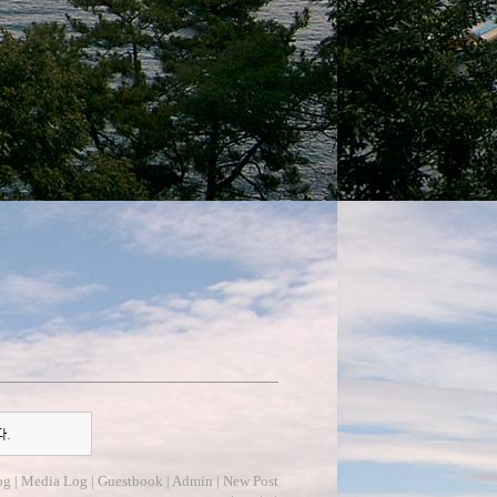
다.
og
|
Media Log
|
Guestbook
|
Admin
|
New Post