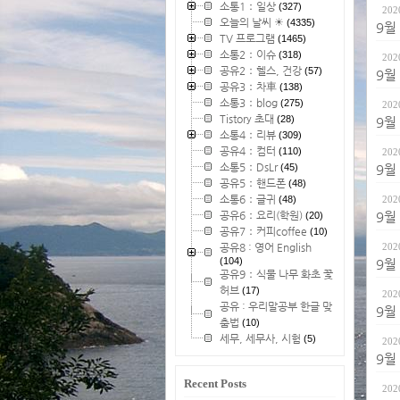
소통1：일상
(327)
202
오늘의 날씨 ☀
(4335)
9월
TV 프로그램
(1465)
소통2：이슈
(318)
202
공유2：헬스, 건강
(57)
9월
공유3：차車
(138)
소통3：blog
(275)
202
Tistory 초대
(28)
9월
소통4：리뷰
(309)
공유4：컴터
(110)
202
소통5：DsLr
(45)
9월
공유5：핸드폰
(48)
소통6：글귀
(48)
202
공유6：요리(학원)
(20)
9월
공유7：커피coffee
(10)
공유8 : 영어 English
202
(104)
9월
공유9：식물 나무 화초 꽃
허브
(17)
202
공유 : 우리말공부 한글 맞
9월
춤법
(10)
세무, 세무사, 시험
(5)
202
9월
Recent Posts
202