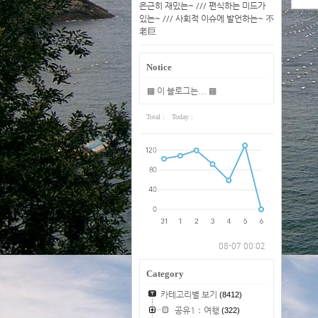
은근히 재밌는~ /// 편식하는 미드가
있는~ /// 사회적 이슈에 발언하는~ 不
老巨
Notice
▩ 이 블로그는... ▩
Total :
Today :
08-07 00:02
Category
카테고리별 보기
(8412)
공유1：여행
(322)