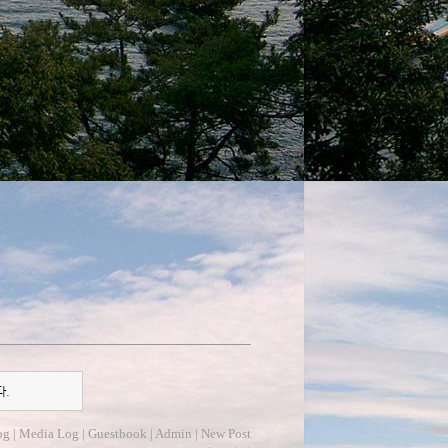
다.
og
|
Media Log
|
Guestbook
|
Admin
|
New Post