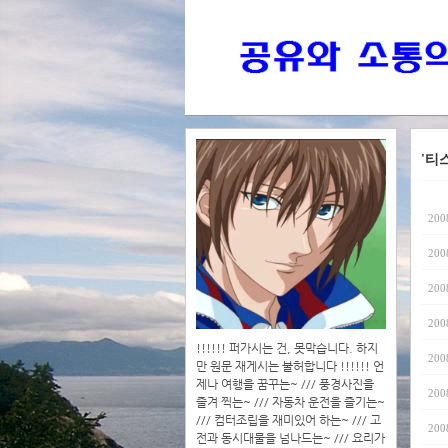
'티
200
200
200
200
!!!!!! 퍼가시는 건, 못막습니다. 하지
200
만 원문 재게시는 불허합니다 !!!!!! 언
제나 여행을 꿈꾸는~ /// 풍경사진을
200
즐겨 찍는~ /// 자동차 운전을 즐기는~
/// 컴터조립을 재미있어 하는~ /// 고
200
전과 동시대물을 넘나드는~ /// 요리가