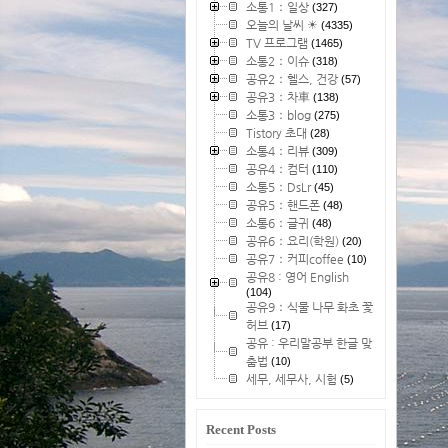
소통1：일상
(327)
오늘의 날씨 ☀
(4335)
TV 프로그램
(1465)
소통2：이슈
(318)
공유2：헬스, 건강
(57)
공유3：차車
(138)
소통3：blog
(275)
Tistory 초대
(28)
소통4：리뷰
(309)
공유4：컴터
(110)
소통5：DsLr
(45)
공유5：핸드폰
(48)
소통6：글귀
(48)
공유6：요리(학원)
(20)
공유7：커피coffee
(10)
공유8 : 영어 English
(104)
공유9：식물 나무 화초 꽃
허브
(17)
공유 : 우리말공부 한글 맞
춤법
(10)
세무, 세무사, 시험
(5)
Recent Posts