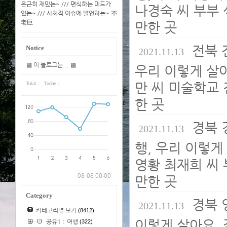
은근히 재밌는~ /// 편식하는 미드가
나경숙 씨 부부 
있는~ /// 사회적 이슈에 발언하는~ 不
老巨
만한 곳
전북 
Notice
2021.11.13
▩ 이 블로그는... ▩
우리 이렇게 살아
만 씨 미술학교 
Total :
Today :
한 곳
경북 
2021.11.13
행, 우리 이렇게
영황 최재희 씨 
08-08 00:00
만한 곳
Category
경북 
2021.11.13
카테고리별 보기
(8412)
이렇게 살아요, 
공유1：여행
(322)