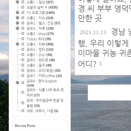
소통1：일상
(327)
경 씨 부부 영
오늘의 날씨 ☀
(4335)
TV 프로그램
(1465)
만한 곳
소통2：이슈
(318)
공유2：헬스, 건강
(57)
공유3：차車
(138)
경남 
2021.11.13
소통3：blog
(275)
Tistory 초대
(28)
행, 우리 이렇게
소통4：리뷰
(309)
공유4：컴터
(110)
이마을 귀농 귀촌
소통5：DsLr
(45)
공유5：핸드폰
(48)
어디?
1
소통6：글귀
(48)
공유6：요리(학원)
(20)
공유7：커피coffee
(10)
공유8 : 영어 English
(104)
공유9：식물 나무 화초 꽃
허브
(17)
공유 : 우리말공부 한글 맞
춤법
(10)
세무, 세무사, 시험
(5)
Recent Posts