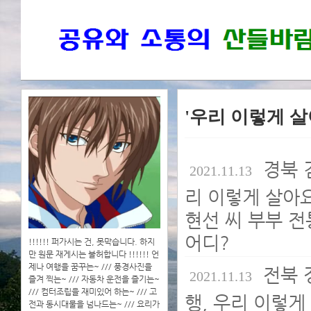
'우리 이렇게 
경북 
2021.11.13
리 이렇게 살아요
현선 씨 부부 
어디?
!!!!!! 퍼가시는 건, 못막습니다. 하지
만 원문 재게시는 불허합니다 !!!!!! 언
제나 여행을 꿈꾸는~ /// 풍경사진을
전북 
2021.11.13
즐겨 찍는~ /// 자동차 운전을 즐기는~
/// 컴터조립을 재미있어 하는~ /// 고
행, 우리 이렇게
전과 동시대물을 넘나드는~ /// 요리가