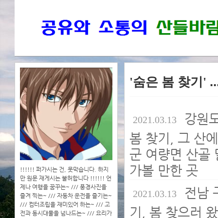
'숨은 봄 찾기'
.
강원도
2021.03.13
봄 찾기, 그 산
군 여량면 산골 
가볼 만한 곳
!!!!!! 퍼가시는 건, 못막습니다. 하지
만 원문 재게시는 불허합니다 !!!!!! 언
제나 여행을 꿈꾸는~ /// 풍경사진을
전남 
2021.03.13
즐겨 찍는~ /// 자동차 운전을 즐기는~
/// 컴터조립을 재미있어 하는~ /// 고
기, 봄 찾으러 
전과 동시대물을 넘나드는~ /// 요리가