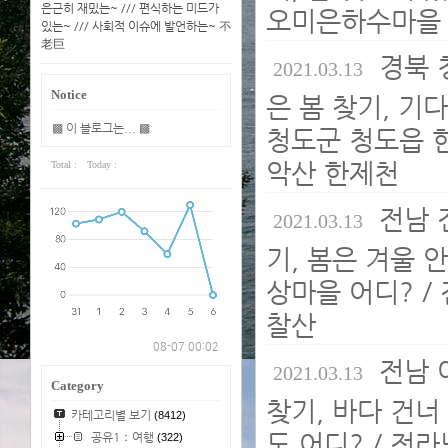
은근히 재밌는~ /// 편식하는 미드가
오미은하수마을 어
있는~ /// 사회적 이슈에 발언하는~ 不
老巨
경북 
2021.03.13
Notice
은 봄 찾기, 기
▩ 이 블로그는... ▩
청도군 청도읍 한
악산 한제천
Total :
Today :
전남 
2021.03.13
기, 봄은 겨울 
상마을 어디? /
찰산
08-07 00:02
전남 
2021.03.13
Category
찾기, 바다 건너
카테고리별 보기
(8412)
도 어디? / 전
공유1：여행
(322)