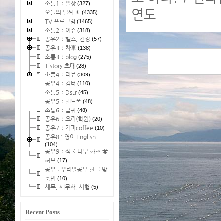
소통1：일상
(327)
연도
오늘의 날씨 ☀
(4335)
TV 프로그램
(1465)
소통2：이슈
(318)
공유2：헬스, 건강
(57)
공유3：차車
(138)
소통3：blog
(275)
Tistory 초대
(28)
소통4：리뷰
(309)
공유4：컴터
(110)
소통5：DsLr
(45)
공유5：핸드폰
(48)
소통6：글귀
(48)
공유6：요리(학원)
(20)
공유7：커피coffee
(10)
공유8 : 영어 English
(104)
공유9：식물 나무 화초 꽃
허브
(17)
공유 : 우리말공부 한글 맞
춤법
(10)
세무, 세무사, 시험
(5)
Recent Posts