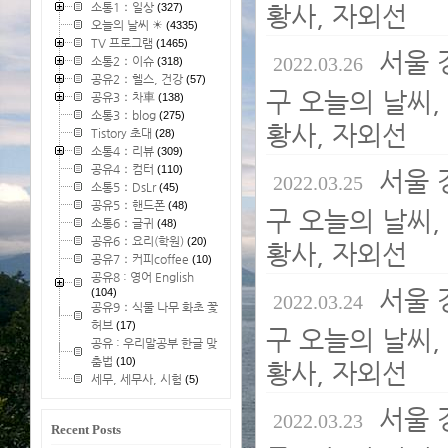
소통1：일상
황사, 자외선
(327)
오늘의 날씨 ☀
(4335)
TV 프로그램
(1465)
서울 
2022.03.26
소통2：이슈
(318)
공유2：헬스, 건강
(57)
구 오늘의 날씨, 
공유3：차車
(138)
소통3：blog
(275)
황사, 자외선
Tistory 초대
(28)
소통4：리뷰
(309)
공유4：컴터
(110)
서울 
2022.03.25
소통5：DsLr
(45)
공유5：핸드폰
(48)
구 오늘의 날씨, 
소통6：글귀
(48)
공유6：요리(학원)
(20)
황사, 자외선
공유7：커피coffee
(10)
공유8 : 영어 English
서울 
(104)
2022.03.24
공유9：식물 나무 화초 꽃
허브
(17)
구 오늘의 날씨, 
공유 : 우리말공부 한글 맞
춤법
(10)
황사, 자외선
세무, 세무사, 시험
(5)
서울 
2022.03.23
Recent Posts