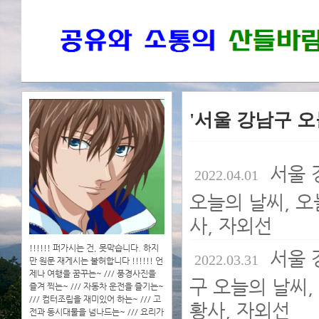
'서울 강남구 오
서울 
2022.04.01
오늘의 날씨, 오늘
사, 자외선
!!!!!! 퍼가시는 건, 못막습니다. 하지
서울 
2022.03.31
만 원문 재게시는 불허합니다 !!!!!! 언
제나 여행을 꿈꾸는~ /// 풍경사진을
구 오늘의 날씨, 
즐겨 찍는~ /// 자동차 운전을 즐기는~
/// 컴터조립을 재미있어 하는~ /// 고
황사, 자외선
전과 동시대물을 넘나드는~ /// 요리가