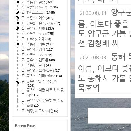
소통1：일상
(327)
오늘의 날씨 ☀
(4335)
양구군
2020.08.03
TV 프로그램
(1465)
소통2：이슈
(318)
름, 이보다 좋을
공유2：헬스, 건강
(57)
공유3：차車
(138)
도 양구군 가볼 
소통3：blog
(275)
Tistory 초대
(28)
션 김창배 씨
소통4：리뷰
(309)
공유4：컴터
(110)
동해 
소통5：DsLr
(45)
2020.08.03
공유5：핸드폰
(48)
소통6：글귀
(48)
여름, 이보다 좋
공유6：요리(학원)
(20)
도 동해시 가볼 
공유7：커피coffee
(10)
공유8 : 영어 English
묵호역
(104)
공유9：식물 나무 화초 꽃
허브
(17)
공유 : 우리말공부 한글 맞
춤법
(10)
세무, 세무사, 시험
(5)
Recent Posts