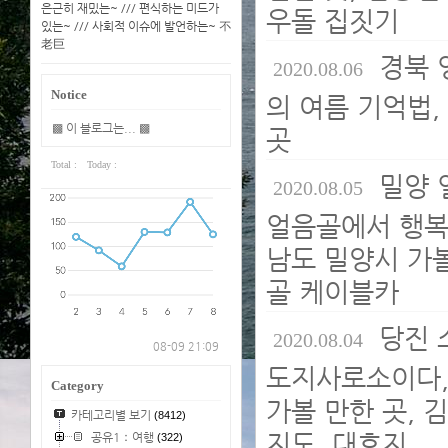
은근히 재밌는~ /// 편식하는 미드가
우돌 집짓기
있는~ /// 사회적 이슈에 발언하는~ 不
老巨
경북 
2020.08.06
Notice
의 여름 기억법,
▩ 이 블로그는... ▩
곳
Total :
Today :
밀양 
2020.08.05
얼음골에서 행복이
남도 밀양시 가볼
골 케이블카
당진 
2020.08.04
08-09 21:09
도지사로소이다,
Category
가볼 만한 곳, 
카테고리별 보기
(8412)
지도, 대호지
공유1：여행
(322)