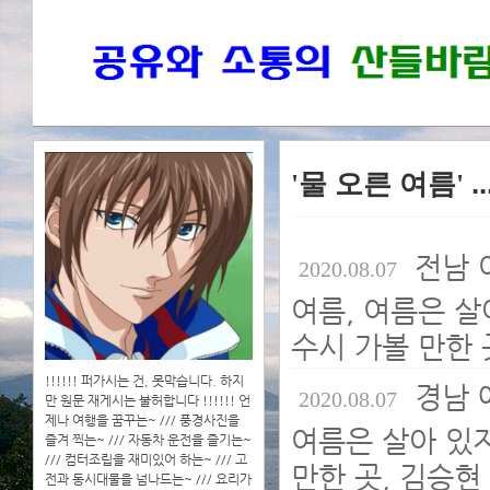
'물 오른 여름'
.
전남 
2020.08.07
여름, 여름은 살
수시 가볼 만한 
!!!!!! 퍼가시는 건, 못막습니다. 하지
경남 
2020.08.07
만 원문 재게시는 불허합니다 !!!!!! 언
제나 여행을 꿈꾸는~ /// 풍경사진을
여름은 살아 있지
즐겨 찍는~ /// 자동차 운전을 즐기는~
/// 컴터조립을 재미있어 하는~ /// 고
만한 곳, 김승현
전과 동시대물을 넘나드는~ /// 요리가