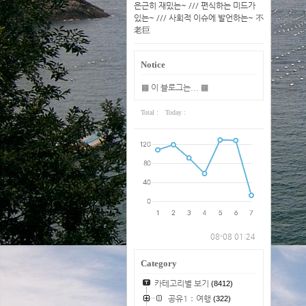
은근히 재밌는~ /// 편식하는 미드가
있는~ /// 사회적 이슈에 발언하는~ 不
老巨
Notice
▩ 이 블로그는... ▩
Total :
Today :
08-08 01:24
Category
카테고리별 보기
(8412)
공유1：여행
(322)