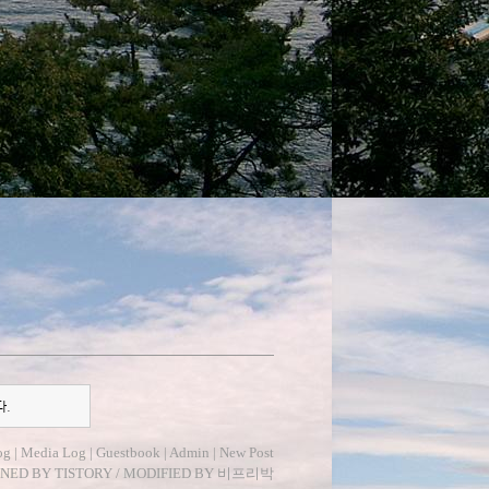
다.
og
|
Media Log
|
Guestbook
|
Admin
|
New Post
GNED BY
TISTORY
/ MODIFIED BY
비프리박