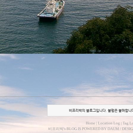
비프리박의 블로그입니다. 불펌은 불허합니
Home
|
Location Log
|
Tag L
비프리박
's BLOG IS POWERED BY
DAUM
/ DESI