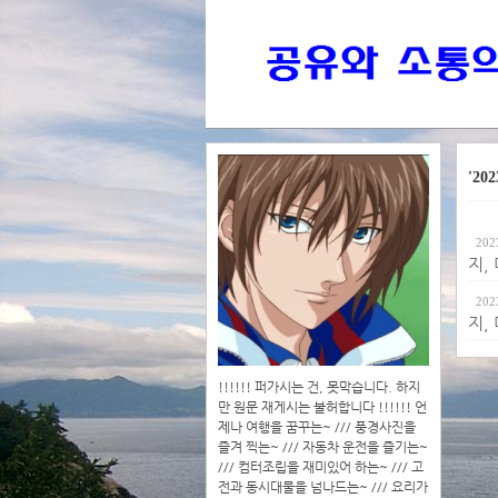
'202
202
지,
202
지,
!!!!!! 퍼가시는 건, 못막습니다. 하지
만 원문 재게시는 불허합니다 !!!!!! 언
제나 여행을 꿈꾸는~ /// 풍경사진을
즐겨 찍는~ /// 자동차 운전을 즐기는~
/// 컴터조립을 재미있어 하는~ /// 고
전과 동시대물을 넘나드는~ /// 요리가