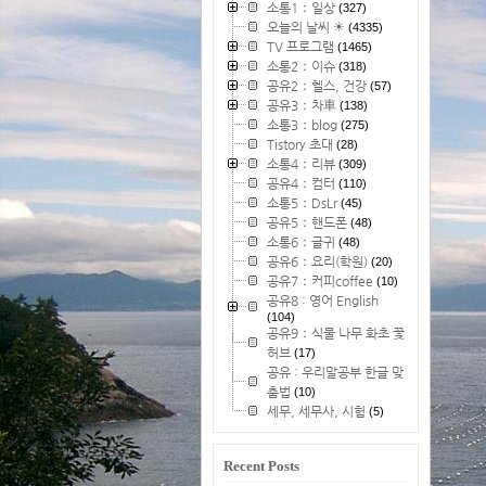
소통1：일상
(327)
오늘의 날씨 ☀
(4335)
TV 프로그램
(1465)
소통2：이슈
(318)
공유2：헬스, 건강
(57)
공유3：차車
(138)
소통3：blog
(275)
Tistory 초대
(28)
소통4：리뷰
(309)
공유4：컴터
(110)
소통5：DsLr
(45)
공유5：핸드폰
(48)
소통6：글귀
(48)
공유6：요리(학원)
(20)
공유7：커피coffee
(10)
공유8 : 영어 English
(104)
공유9：식물 나무 화초 꽃
허브
(17)
공유 : 우리말공부 한글 맞
춤법
(10)
세무, 세무사, 시험
(5)
Recent Posts