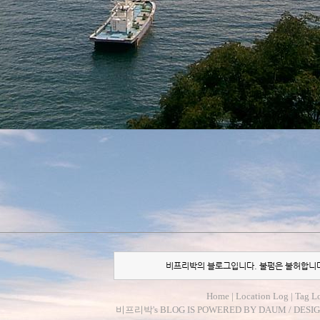
비프리박의 블로그입니다. 불펌은 불허합니
Home
|
Location Log
|
Tag L
비프리박
's BLOG IS POWERED BY
DAUM
/ DESI