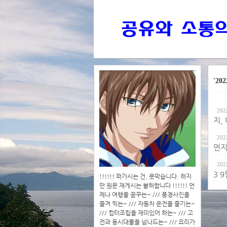
'202
202
지,
202
먼지
202
3 
!!!!!! 퍼가시는 건, 못막습니다. 하지
만 원문 재게시는 불허합니다 !!!!!! 언
제나 여행을 꿈꾸는~ /// 풍경사진을
즐겨 찍는~ /// 자동차 운전을 즐기는~
/// 컴터조립을 재미있어 하는~ /// 고
전과 동시대물을 넘나드는~ /// 요리가