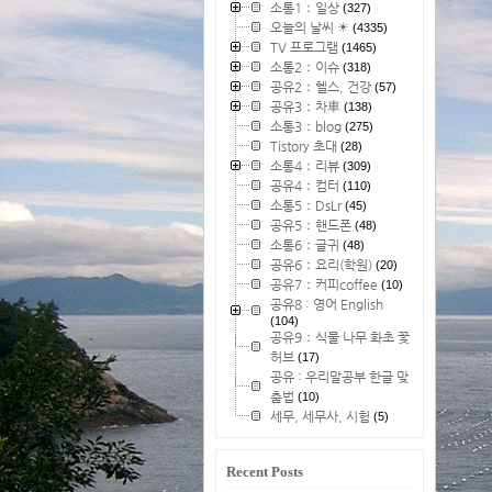
소통1：일상
(327)
오늘의 날씨 ☀
(4335)
TV 프로그램
(1465)
소통2：이슈
(318)
공유2：헬스, 건강
(57)
공유3：차車
(138)
소통3：blog
(275)
Tistory 초대
(28)
소통4：리뷰
(309)
공유4：컴터
(110)
소통5：DsLr
(45)
공유5：핸드폰
(48)
소통6：글귀
(48)
공유6：요리(학원)
(20)
공유7：커피coffee
(10)
공유8 : 영어 English
(104)
공유9：식물 나무 화초 꽃
허브
(17)
공유 : 우리말공부 한글 맞
춤법
(10)
세무, 세무사, 시험
(5)
Recent Posts