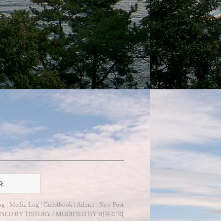
다.
og
|
Media Log
|
Guestbook
|
Admin
|
New Post
GNED BY
TISTORY
/ MODIFIED BY
비프리박