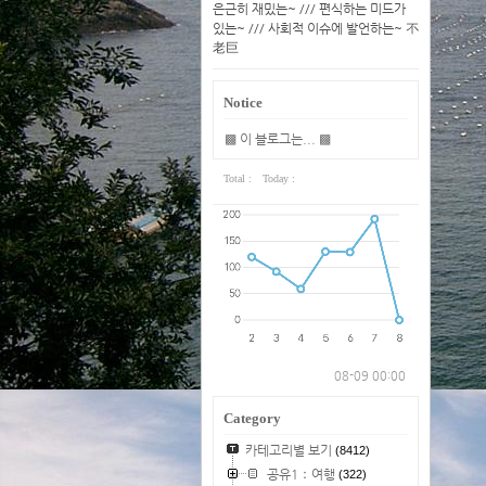
은근히 재밌는~ /// 편식하는 미드가
있는~ /// 사회적 이슈에 발언하는~ 不
老巨
Notice
▩ 이 블로그는... ▩
Total :
Today :
08-09 00:00
Category
카테고리별 보기
(8412)
공유1：여행
(322)