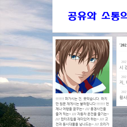
'202
202
시 
202
지,
202
황사
!!!!!! 퍼가시는 건, 못막습니다. 하지
만 원문 재게시는 불허합니다 !!!!!! 언
제나 여행을 꿈꾸는~ /// 풍경사진을
즐겨 찍는~ /// 자동차 운전을 즐기는~
/// 컴터조립을 재미있어 하는~ /// 고
전과 동시대물을 넘나드는~ /// 요리가