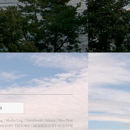
다.
og
|
Media Log
|
Guestbook
|
Admin
|
New Post
GNED BY
TISTORY
/ MODIFIED BY
비프리박