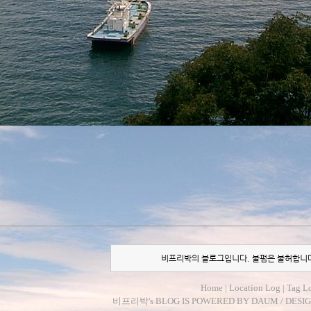
비프리박의 블로그입니다. 불펌은 불허합니
Home
|
Location Log
|
Tag L
비프리박
's BLOG IS POWERED BY
DAUM
/ DESI