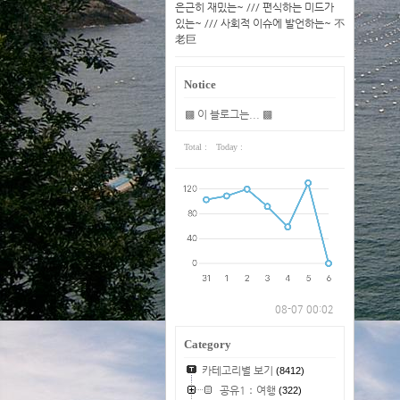
은근히 재밌는~ /// 편식하는 미드가
있는~ /// 사회적 이슈에 발언하는~ 不
老巨
Notice
▩ 이 블로그는... ▩
Total :
Today :
08-07 00:02
Category
카테고리별 보기
(8412)
공유1：여행
(322)