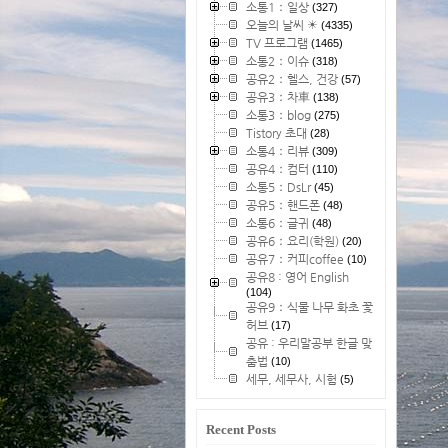
소통1：일상
(327)
오늘의 날씨 ☀
(4335)
TV 프로그램
(1465)
소통2：이슈
(318)
공유2：헬스, 건강
(57)
공유3：차車
(138)
소통3：blog
(275)
Tistory 초대
(28)
소통4：리뷰
(309)
공유4：컴터
(110)
소통5：DsLr
(45)
공유5：핸드폰
(48)
소통6：글귀
(48)
공유6：요리(학원)
(20)
공유7：커피coffee
(10)
공유8 : 영어 English
(104)
공유9：식물 나무 화초 꽃
허브
(17)
공유 : 우리말공부 한글 맞
춤법
(10)
세무, 세무사, 시험
(5)
Recent Posts