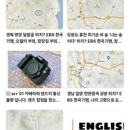
이크로그램이고, 초미세먼지 5 마이..
경북 영양 달밭골 위치? EBS 한국
강원도 홍천 최기순 씨 숲 '나는 숲
기행, 오월의 부엌, 깜장집 부엌은
이다' 위치? EBS 한국기행, 잠시
따스했네, 영양군 영양읍 달밭골
쉬어갈래요, 나를 부르는 숲, 홍천
어디? / 경상북도 영양군 가볼 만
군 최기순 씨 캠핑장 펜션 어디? /
한 곳, 영양읍 상원리. KBS 인간극
강원도 홍천군 가볼 만한 곳, (구)
장 임분노미 할머니
까르돈, kbs 인간극장
▩ err 01 카메라와 렌즈의 통신
경남 밀양 천연염색 공방 위치? E
불량 입니다. 렌즈 접점을 청소하
BS 한국기행, 나의 고향으로 오라,
여 주십시요? (캐논 50D) ▩
밀양에 살고 지고, 밀양시 단장면
자연 염색 하수영 씨 '섬유공방 너
울' = 마을미술 너울, 캘리그래피
조덕현 씨 가가협동조합