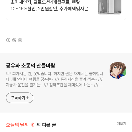
탈료 면제!
초미세먼지, 프로모션4개월무료, 렌탈
10~15%할인, 2만원할인, 추가혜택및사은
품
(새창열림)
로그 정보
공유와 소통의 산들바람
!!!!!! 퍼가시는 건, 못막습니다. 하지만 원문 재게시는 불허합니
다 !!!!!! 언제나 여행을 꿈꾸는~ /// 풍경사진을 즐겨 찍는~ ///
자동차 운전을 즐기는~ /// 컴터조립을 재미있어 하는~ /// 고
전과 동시대물을 넘나드는~ /// 요리가 은근히 재밌는~ /// 편
식하는 미드가 있는~ /// 사회적 이슈에 발언하는~ 不老巨
구독하기
더보기
오늘의 날씨 ☀
의 다른 글