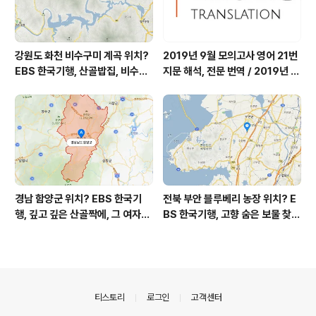
강원도 화천 비수구미 계곡 위치?
2019년 9월 모의고사 영어 21번
EBS 한국기행, 산골밥집, 비수구
지문 해석, 전문 번역 / 2019년 9
미 할매 밥상, 이중일 최길순 씨 부
월 평가원 모의고사 영어 지문 번
부 화천군 비수구미 낙타민박 어
역, 평가원 2019년 고3 9월 영어
디? / 강원도 화천군 가볼 만한 곳
영역 외국어영역 전문 해석, Engli
비수구미 마을, 파로호
sh to Korean translation
경남 함양군 위치? EBS 한국기
전북 부안 블루베리 농장 위치? E
행, 깊고 깊은 산골짝에, 그 여자의
BS 한국기행, 고향 숨은 보물 찾
꽃밭, 전정희 씨 누구? / 경상남도
기, 우리 동네 재발견, 부안군 부안
함양군 가볼 만한 곳, 산골 하이디,
읍 우영덕 우서라 씨 부녀 블루베
알프스 소녀 하이디, 나는 자연인
리 농장 우하하하우스 어디? / 전
이다 전정희 씨
라북도 부안 가볼 만한 곳
의안내
티스토리
로그인
고객센터