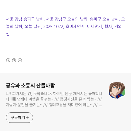
서울 강남 송파구 날씨, 서울 강남구 오늘의 날씨, 송파구 오늘 날씨, 오
늘의 날씨, 오늘 날씨, 2025 1022, 초미세먼지, 미세먼지, 황사, 자외
선
(새창열림)
로그 정보
공유와 소통의 산들바람
!!!!!! 퍼가시는 건, 못막습니다. 하지만 원문 재게시는 불허합니
다 !!!!!! 언제나 여행을 꿈꾸는~ /// 풍경사진을 즐겨 찍는~ ///
자동차 운전을 즐기는~ /// 컴터조립을 재미있어 하는~ /// 고
전과 동시대물을 넘나드는~ /// 요리가 은근히 재밌는~ /// 편
식하는 미드가 있는~ /// 사회적 이슈에 발언하는~ 不老巨
구독하기