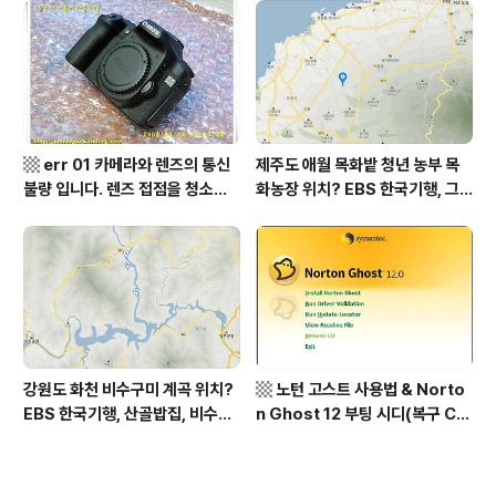
역, 평가원 2019년 고3 9월 영어
상남도 함양군 가볼 만한 곳, 용추
영역 외국어영역 전문 해석, Engli
계곡 향운암 명천스님, 덕유산 황
sh to Korean translation
석산 거망산 기백산
▩ err 01 카메라와 렌즈의 통신
제주도 애월 목화밭 청년 농부 목
불량 입니다. 렌즈 접점을 청소하
화농장 위치? EBS 한국기행, 그
여 주십시요? (캐논 50D) ▩
인생 탐나도다 제주, 목화오름 그
사나이, 애월읍 어음리 정보람 씨
목화 재배 '목화오름' 목화농장 어
디? / 제주도 가볼 만한 곳
강원도 화천 비수구미 계곡 위치?
▩ 노턴 고스트 사용법 & Norto
EBS 한국기행, 산골밥집, 비수구
n Ghost 12 부팅 시디(복구 C
미 할매 밥상, 이중일 최길순 씨 부
D) 만들기 ▩
부 화천군 비수구미 낙타민박 어
디? / 강원도 화천군 가볼 만한 곳