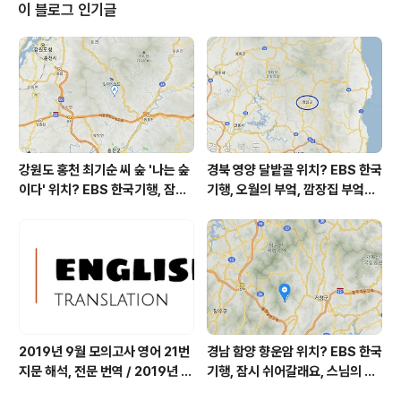
확률은 위 이미지에서 시간별 기상 상태 참조 대기상황 공
이 블로그 인기글
기질은 어제 초미세먼지 좋음 = 12 ㎍/m³ 미세먼지는 좋
음 = 25 ㎍/m³ 황사는 보통 = 25 ㎍/m³ 자외선 (오후)
= 보통 오늘 초미세먼지 좋음 = 6 ㎍/m³ 미세먼지는 좋
음 = 13 ㎍/m³ 황사는 보..
강원도 홍천 최기순 씨 숲 '나는 숲
경북 영양 달밭골 위치? EBS 한국
이다' 위치? EBS 한국기행, 잠시
기행, 오월의 부엌, 깜장집 부엌은
쉬어갈래요, 나를 부르는 숲, 홍천
따스했네, 영양군 영양읍 달밭골
군 최기순 씨 캠핑장 펜션 어디? /
어디? / 경상북도 영양군 가볼 만
강원도 홍천군 가볼 만한 곳, (구)
한 곳, 영양읍 상원리. KBS 인간극
까르돈, kbs 인간극장
장 임분노미 할머니
2019년 9월 모의고사 영어 21번
경남 함양 향운암 위치? EBS 한국
지문 해석, 전문 번역 / 2019년 9
기행, 잠시 쉬어갈래요, 스님의 어
월 평가원 모의고사 영어 지문 번
느 여름날, 함양 향운암 어디? / 경