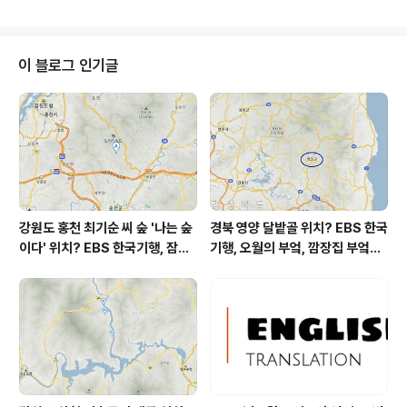
다 아침에 최저기온 영상 22도이고 오후에 최고기온 영상
29도입니다 오전 1시 - 6시 하루 중 최저기온이고 오후 1
3시 - 17시 하루 중 최고기온입니다 * 눈비 올 확률은
위 이미지에서 시간별 기상 상태 참조 대기상황 공기
이 블로그 인기글
질은어제초미세먼지 좋음 = 3 ㎍/m³ 미세먼지는 좋음 =
7 ㎍/m³ 황사는 보통 = 3 ㎍/m³ 자외선 (오후) = 보통
오늘 초미세먼지 좋음 = 10 ㎍/m³ 미세먼지는 좋음 = 21
㎍/m³ 황사는 보통..
강원도 홍천 최기순 씨 숲 '나는 숲
경북 영양 달밭골 위치? EBS 한국
이다' 위치? EBS 한국기행, 잠시
기행, 오월의 부엌, 깜장집 부엌은
쉬어갈래요, 나를 부르는 숲, 홍천
따스했네, 영양군 영양읍 달밭골
군 최기순 씨 캠핑장 펜션 어디? /
어디? / 경상북도 영양군 가볼 만
강원도 홍천군 가볼 만한 곳, (구)
한 곳, 영양읍 상원리. KBS 인간극
까르돈, kbs 인간극장
장 임분노미 할머니