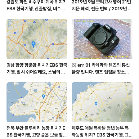
강원도 화천 비수구미 계곡 위치?
2019년 9월 모의고사 영어 21번
EBS 한국기행, 산골밥집, 비수구
지문 해석, 전문 번역 / 2019년 9
미 할매 밥상, 이중일 최길순 씨 부
월 평가원 모의고사 영어 지문 번
부 화천군 비수구미 낙타민박 어
역, 평가원 2019년 고3 9월 영어
디? / 강원도 화천군 가볼 만한 곳
영역 외국어영역 전문 해석, Engli
비수구미 마을, 파로호
sh to Korean translation
경남 함양 향운암 위치? EBS 한국
▩ err 01 카메라와 렌즈의 통신
기행, 잠시 쉬어갈래요, 스님의 어
불량 입니다. 렌즈 접점을 청소하
느 여름날, 함양 향운암 어디? / 경
여 주십시요? (캐논 50D) ▩
상남도 함양군 가볼 만한 곳, 용추
계곡 향운암 명천스님, 덕유산 황
석산 거망산 기백산
전북 부안 블루베리 농장 위치? E
제주도 애월 목화밭 청년 농부 목
BS 한국기행, 고향 숨은 보물 찾
화농장 위치? EBS 한국기행, 그