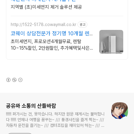
지역별 (초)미세먼지 제거 솔루션 제공
http://1522-5178.cowaymall.co.kr
광고
코웨이 상담전문가 정기명 10개월 렌
탈료 면제!
초미세먼지, 프로모션4개월무료, 렌탈
10~15%할인, 2만원할인, 추가혜택및사은
품
(새창열림)
로그 정보
공유와 소통의 산들바람
!!!!!! 퍼가시는 건, 못막습니다. 하지만 원문 재게시는 불허합니
다 !!!!!! 언제나 여행을 꿈꾸는~ /// 풍경사진을 즐겨 찍는~ ///
자동차 운전을 즐기는~ /// 컴터조립을 재미있어 하는~ /// 고
전과 동시대물을 넘나드는~ /// 요리가 은근히 재밌는~ /// 편