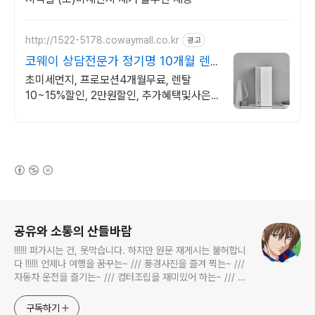
http://1522-5178.cowaymall.co.kr
광고
코웨이 상담전문가 정기명 10개월 렌
탈료 면제!
초미세먼지, 프로모션4개월무료, 렌탈
10~15%할인, 2만원할인, 추가혜택및사은
품
(새창열림)
로그 정보
공유와 소통의 산들바람
!!!!!! 퍼가시는 건, 못막습니다. 하지만 원문 재게시는 불허합니
다 !!!!!! 언제나 여행을 꿈꾸는~ /// 풍경사진을 즐겨 찍는~ ///
자동차 운전을 즐기는~ /// 컴터조립을 재미있어 하는~ /// 고
전과 동시대물을 넘나드는~ /// 요리가 은근히 재밌는~ /// 편
식하는 미드가 있는~ /// 사회적 이슈에 발언하는~ 不老巨
구독하기