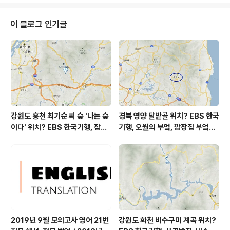
낮 13시 - 15시 하루 중 최고기온입니다 * 눈비 올 확률
은 위 이미지에서 시간별 기상 상태 참조 대기상황
이 블로그 인기글
공기질은어제초미세먼지 보통 = 34 ㎍/m³ 미세먼지는
보통 = 51 ㎍/m³ 황사는 보통 = 35 ㎍/m³ 자외선 (오
후) = 보통 오늘 초미세먼지 보통 = 21 ㎍/m³ 미세먼지는
좋음 = 24 ㎍/m³ 황사는 ..
강원도 홍천 최기순 씨 숲 '나는 숲
경북 영양 달밭골 위치? EBS 한국
이다' 위치? EBS 한국기행, 잠시
기행, 오월의 부엌, 깜장집 부엌은
쉬어갈래요, 나를 부르는 숲, 홍천
따스했네, 영양군 영양읍 달밭골
군 최기순 씨 캠핑장 펜션 어디? /
어디? / 경상북도 영양군 가볼 만
강원도 홍천군 가볼 만한 곳, (구)
한 곳, 영양읍 상원리. KBS 인간극
까르돈, kbs 인간극장
장 임분노미 할머니
2019년 9월 모의고사 영어 21번
강원도 화천 비수구미 계곡 위치?