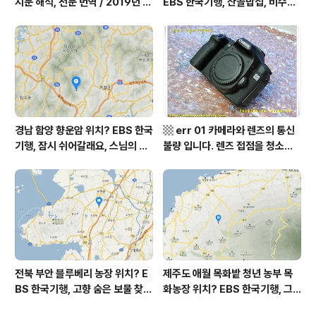
지문 해석, 전문 번역 / 2019년 9
EBS 한국기행, 산골밥집, 비수구
월 평가원 모의고사 영어 지문 번
미 할매 밥상, 이중일 최길순 씨 부
역, 평가원 2019년 고3 9월 영어
부 화천군 비수구미 낙타민박 어
영역 외국어영역 전문 해석, Engli
디? / 강원도 화천군 가볼 만한 곳
sh to Korean translation
비수구미 마을, 파로호
경남 함양 향운암 위치? EBS 한국
▩ err 01 카메라와 렌즈의 통신
기행, 잠시 쉬어갈래요, 스님의 어
불량 입니다. 렌즈 접점을 청소하
느 여름날, 함양 향운암 어디? / 경
여 주십시요? (캐논 50D) ▩
상남도 함양군 가볼 만한 곳, 용추
계곡 향운암 명천스님, 덕유산 황
석산 거망산 기백산
전북 부안 블루베리 농장 위치? E
제주도 애월 목화밭 청년 농부 목
BS 한국기행, 고향 숨은 보물 찾
화농장 위치? EBS 한국기행, 그
기, 우리 동네 재발견, 부안군 부안
인생 탐나도다 제주, 목화오름 그