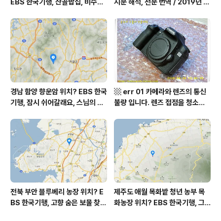
EBS 한국기행, 산골밥집, 비수구
지문 해석, 전문 번역 / 2019년 9
미 할매 밥상, 이중일 최길순 씨 부
월 평가원 모의고사 영어 지문 번
부 화천군 비수구미 낙타민박 어
역, 평가원 2019년 고3 9월 영어
디? / 강원도 화천군 가볼 만한 곳
영역 외국어영역 전문 해석, Engli
비수구미 마을, 파로호
sh to Korean translation
경남 함양 향운암 위치? EBS 한국
▩ err 01 카메라와 렌즈의 통신
기행, 잠시 쉬어갈래요, 스님의 어
불량 입니다. 렌즈 접점을 청소하
느 여름날, 함양 향운암 어디? / 경
여 주십시요? (캐논 50D) ▩
상남도 함양군 가볼 만한 곳, 용추
계곡 향운암 명천스님, 덕유산 황
석산 거망산 기백산
전북 부안 블루베리 농장 위치? E
제주도 애월 목화밭 청년 농부 목
BS 한국기행, 고향 숨은 보물 찾
화농장 위치? EBS 한국기행, 그
기, 우리 동네 재발견, 부안군 부안
인생 탐나도다 제주, 목화오름 그