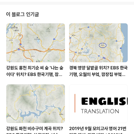
0도입니다 오전 4시 - 5시 하루 중 최저기온이고 낮 12시
- 15시 하루 중 최고기온입니다 * 눈비 올 확률은 위 이
미지에서 시간별 기상 상태 참조 대기상황 공기질은
이 블로그 인기글
어제초미세먼지 좋음 = 14 ㎍/m³ 미세먼지는 보통 = 31
㎍/m³ 황사는 보통 = 28 ㎍/m³ 자외선 (오후) = 한때
나쁨오늘 초미세먼지 보통 = 20 ㎍/m³ 미세먼지는 보통
= 41 ㎍/m³ 황사는 보통..
강원도 홍천 최기순 씨 숲 '나는 숲
경북 영양 달밭골 위치? EBS 한국
이다' 위치? EBS 한국기행, 잠시
기행, 오월의 부엌, 깜장집 부엌은
쉬어갈래요, 나를 부르는 숲, 홍천
따스했네, 영양군 영양읍 달밭골
군 최기순 씨 캠핑장 펜션 어디? /
어디? / 경상북도 영양군 가볼 만
강원도 홍천군 가볼 만한 곳, (구)
한 곳, 영양읍 상원리. KBS 인간극
까르돈, kbs 인간극장
장 임분노미 할머니
강원도 화천 비수구미 계곡 위치?
2019년 9월 모의고사 영어 21번