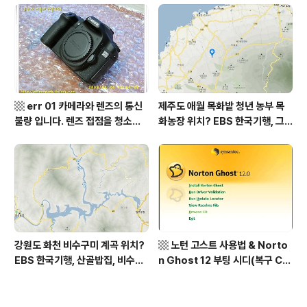
역, 평가원 2019년 고3 9월 영어
상남도 함양군 가볼 만한 곳, 용추
영역 외국어영역 전문 해석, Engli
계곡 향운암 명천스님, 덕유산 황
sh to Korean translation
석산 거망산 기백산
▩ err 01 카메라와 렌즈의 통신
제주도 애월 목화밭 청년 농부 목
불량 입니다. 렌즈 접점을 청소하
화농장 위치? EBS 한국기행, 그
여 주십시요? (캐논 50D) ▩
인생 탐나도다 제주, 목화오름 그
사나이, 애월읍 어음리 정보람 씨
목화 재배 '목화오름' 목화농장 어
디? / 제주도 가볼 만한 곳
강원도 화천 비수구미 계곡 위치?
▩ 노턴 고스트 사용법 & Norto
EBS 한국기행, 산골밥집, 비수구
n Ghost 12 부팅 시디(복구 C
미 할매 밥상, 이중일 최길순 씨 부
D) 만들기 ▩
부 화천군 비수구미 낙타민박 어
디? / 강원도 화천군 가볼 만한 곳