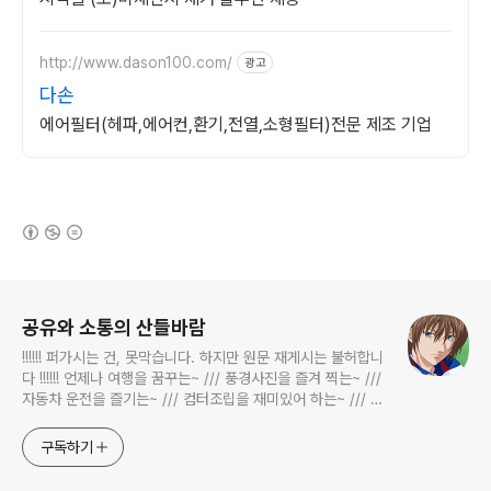
http://www.dason100.com/
광고
다손
에어필터(헤파,에어컨,환기,전열,소형필터)전문 제조 기업
(새창열림)
로그 정보
공유와 소통의 산들바람
!!!!!! 퍼가시는 건, 못막습니다. 하지만 원문 재게시는 불허합니
다 !!!!!! 언제나 여행을 꿈꾸는~ /// 풍경사진을 즐겨 찍는~ ///
자동차 운전을 즐기는~ /// 컴터조립을 재미있어 하는~ /// 고
전과 동시대물을 넘나드는~ /// 요리가 은근히 재밌는~ /// 편
식하는 미드가 있는~ /// 사회적 이슈에 발언하는~ 不老巨
구독하기