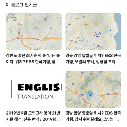
* 눈비 올 확률은 위 이미지에서 시간별 기상 상태 참조
이 블로그 인기글
대기상황 공기질은어제초미세먼지 좋음 = 11 ㎍/m
³ 미세먼지는 좋음 = 14 ㎍/m³ 황사는 보통 = 1 ㎍/m
³ 자외선 (오후) = 보통 오늘 초미세먼지 보통 = 25 ㎍/m
³ 미세먼지는 보통 = 45 ㎍..
강원도 홍천 최기순 씨 숲 '나는 숲
경북 영양 달밭골 위치? EBS 한국
이다' 위치? EBS 한국기행, 잠시
기행, 오월의 부엌, 깜장집 부엌은
쉬어갈래요, 나를 부르는 숲, 홍천
따스했네, 영양군 영양읍 달밭골
군 최기순 씨 캠핑장 펜션 어디? /
어디? / 경상북도 영양군 가볼 만
강원도 홍천군 가볼 만한 곳, (구)
한 곳, 영양읍 상원리. KBS 인간극
까르돈, kbs 인간극장
장 임분노미 할머니
2019년 9월 모의고사 영어 21번
경남 함양 향운암 위치? EBS 한국
지문 해석, 전문 번역 / 2019년 9
기행, 잠시 쉬어갈래요, 스님의 어
월 평가원 모의고사 영어 지문 번
느 여름날, 함양 향운암 어디? / 경