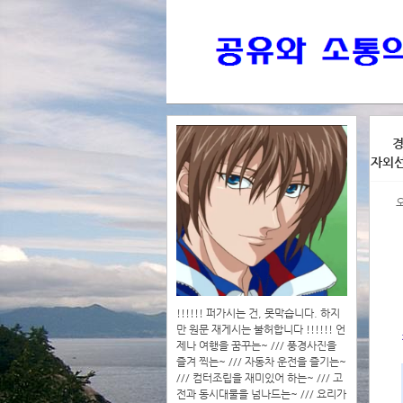
>>>
경
자외
>>>>
!!!!!! 퍼가시는 건, 못막습니다. 하지
만 원문 재게시는 불허합니다 !!!!!! 언
제나 여행을 꿈꾸는~ /// 풍경사진을
즐겨 찍는~ /// 자동차 운전을 즐기는~
/// 컴터조립을 재미있어 하는~ /// 고
전과 동시대물을 넘나드는~ /// 요리가