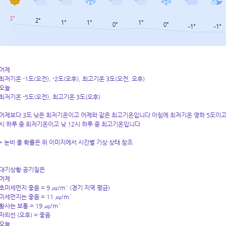
어제
최저기온 -1도(오전), -2도(오후), 최고기온 3도(오전, 오후)
오늘
최저기온 -5도(오전), 최고기온 3도(오후)
어제보다 3도 낮은 최저기온이고 어제와 같은 최고기온입니다 아침에 최저기온 영하 5도이고 낮
시 하루 중 최저기온이고 낮 12시 하루 중 최고기온입니다
* 눈비 올 확률은 위 이미지에서 시간별 기상 상태 참조
대기상황 공기질은
어제
초미세먼지 좋음 = 9 ㎍/m³ (경기 지역 평균)
미세먼지는 좋음 = 11 ㎍/m³
황사는 보통 = 19 ㎍/m³
자외선 (오후) = 좋음
오늘