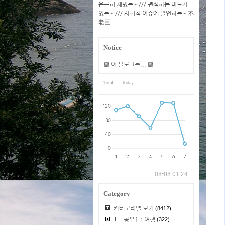
은근히 재밌는~ /// 편식하는 미드가
있는~ /// 사회적 이슈에 발언하는~ 不
老巨
Notice
▩ 이 블로그는... ▩
Total :
Today :
08-08 01:24
Category
카테고리별 보기
(8412)
공유1：여행
(322)