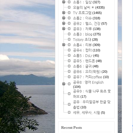
소통1：일상
(327)
오늘의 날씨 ☀
(4335)
TV 프로그램
(1465)
소통2：이슈
(318)
공유2：헬스, 건강
(57)
공유3：차車
(138)
소통3：blog
(275)
Tistory 초대
(28)
소통4：리뷰
(309)
공유4：컴터
(110)
소통5：DsLr
(45)
공유5：핸드폰
(48)
소통6：글귀
(48)
공유6：요리(학원)
(20)
공유7：커피coffee
(10)
공유8 : 영어 English
(104)
공유9：식물 나무 화초 꽃
허브
(17)
공유 : 우리말공부 한글 맞
춤법
(10)
세무, 세무사, 시험
(5)
Recent Posts