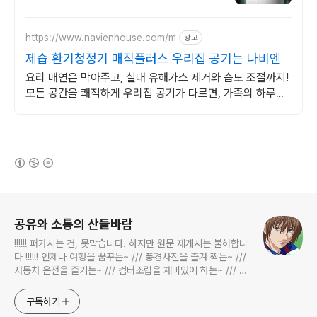
https://www.navienhouse.com/m
광고
제습 환기청정기 매직플러스 우리집 공기는 나비엔
요리 매연은 막아주고, 실내 유해가스 제거와 습도 조절까지!
모든 공간을 쾌적하게 우리집 공기가 다르면, 가족의 하루도
달라집니다.
(새창열림)
로그 정보
공유와 소통의 산들바람
!!!!!! 퍼가시는 건, 못막습니다. 하지만 원문 재게시는 불허합니
다 !!!!!! 언제나 여행을 꿈꾸는~ /// 풍경사진을 즐겨 찍는~ ///
자동차 운전을 즐기는~ /// 컴터조립을 재미있어 하는~ /// 고
전과 동시대물을 넘나드는~ /// 요리가 은근히 재밌는~ /// 편
식하는 미드가 있는~ /// 사회적 이슈에 발언하는~ 不老巨
구독하기