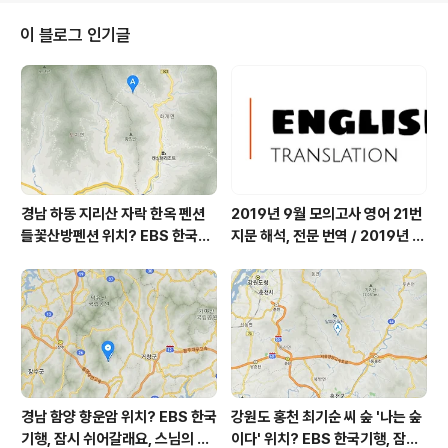
이고 낮 13시 하루 중 최고기온입니다 * 눈비 올 확률
은 위 이미지에서 시간별 기상 상태 참조 대기상
이 블로그 인기글
황 공기질은어제초미세먼지 좋음 = 2 ㎍/m³ 미세먼지는
좋음 = 13 ㎍/m³황사는 보통 = 14 ㎍/m³ 자외선 (오후)
= 한때 나쁨오늘초미세먼지 보통 = 18 ㎍/m³ 미세먼지
는 좋음 = 24 ㎍/m³황사는 보통 = 13 ㎍/..
경남 하동 지리산 자락 한옥 펜션
2019년 9월 모의고사 영어 21번
들꽃산방펜션 위치? EBS 한국기
지문 해석, 전문 번역 / 2019년 9
행, 봄이면 네가 오지, 당신이 오면
월 평가원 모의고사 영어 지문 번
봄날, 하동 이태석 씨 하동군 화개
역, 평가원 2019년 고3 9월 영어
면 들꽃산방펜션 어디? / 경상남도
영역 외국어영역 전문 해석, Engli
가볼 만한 곳, 화개장터
sh to Korean translation
경남 함양 향운암 위치? EBS 한국
강원도 홍천 최기순 씨 숲 '나는 숲
기행, 잠시 쉬어갈래요, 스님의 어
이다' 위치? EBS 한국기행, 잠시