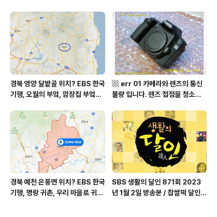
느 여름날, 함양 향운암 어디? / 경
쉬어갈래요, 나를 부르는 숲, 홍천
상남도 함양군 가볼 만한 곳, 용추
군 최기순 씨 캠핑장 펜션 어디? /
계곡 향운암 명천스님, 덕유산 황
강원도 홍천군 가볼 만한 곳, (구)
석산 거망산 기백산
까르돈, kbs 인간극장
경북 영양 달밭골 위치? EBS 한국
▩ err 01 카메라와 렌즈의 통신
기행, 오월의 부엌, 깜장집 부엌은
불량 입니다. 렌즈 접점을 청소하
따스했네, 영양군 영양읍 달밭골
여 주십시요? (캐논 50D) ▩
어디? / 경상북도 영양군 가볼 만
한 곳, 영양읍 상원리. KBS 인간극
장 임분노미 할머니
경북 예천 은풍면 위치? EBS 한국
SBS 생활의 달인 871회 2023
기행, 명랑 귀촌, 우리 마을로 귀촌
년 1월 2일 방송분 / 찹쌀떡 달인,
하세요, 예천군 은풍면 시골 빈 집
대방어 작업 달인, 돈 세기 돈 액수
소개 김경만 씨 유투브 방송 마니T
맞추기 달인, 제작진이 뽑은 2022