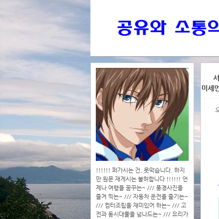
>>>
서
미세먼
>>>>
!!!!!! 퍼가시는 건, 못막습니다. 하지
만 원문 재게시는 불허합니다 !!!!!! 언
제나 여행을 꿈꾸는~ /// 풍경사진을
즐겨 찍는~ /// 자동차 운전을 즐기는~
/// 컴터조립을 재미있어 하는~ /// 고
전과 동시대물을 넘나드는~ /// 요리가