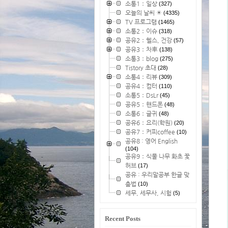
소통1：일상
(327)
오늘의 날씨 ☀
(4335)
TV 프로그램
(1465)
소통2：이슈
(318)
공유2：헬스, 건강
(57)
공유3：차車
(138)
소통3：blog
(275)
Tistory 초대
(28)
소통4：리뷰
(309)
공유4：컴터
(110)
소통5：DsLr
(45)
공유5：핸드폰
(48)
소통6：글귀
(48)
공유6：요리(학원)
(20)
공유7：커피coffee
(10)
공유8 : 영어 English
(104)
공유9：식물 나무 화초 꽃
허브
(17)
공유 : 우리말공부 한글 맞
춤법
(10)
세무, 세무사, 시험
(5)
Recent Posts