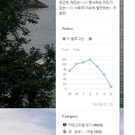
은근히 재밌는~ /// 편식하는 미드가
있는~ /// 사회적 이슈에 발언하는~ 不
老巨
Notice
▩ 이 블로그는... ▩
Total :
Today :
08-06 01:29
Category
카테고리별 보기
(8412)
공유1：여행
(322)