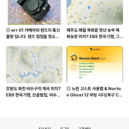
sh to Korean translation
석산 거망산 기백산
▩ err 01 카메라와 렌즈의 통신
제주도 애월 목화밭 청년 농부 목
불량 입니다. 렌즈 접점을 청소하
화농장 위치? EBS 한국기행, 그
여 주십시요? (캐논 50D) ▩
인생 탐나도다 제주, 목화오름 그
사나이, 애월읍 어음리 정보람 씨
목화 재배 '목화오름' 목화농장 어
디? / 제주도 가볼 만한 곳
강원도 화천 비수구미 계곡 위치?
▩ 노턴 고스트 사용법 & Norto
EBS 한국기행, 산골밥집, 비수구
n Ghost 12 부팅 시디(복구 C
미 할매 밥상, 이중일 최길순 씨 부
D) 만들기 ▩
부 화천군 비수구미 낙타민박 어
디? / 강원도 화천군 가볼 만한 곳
비수구미 마을, 파로호
의안내
티스토리
로그인
고객센터