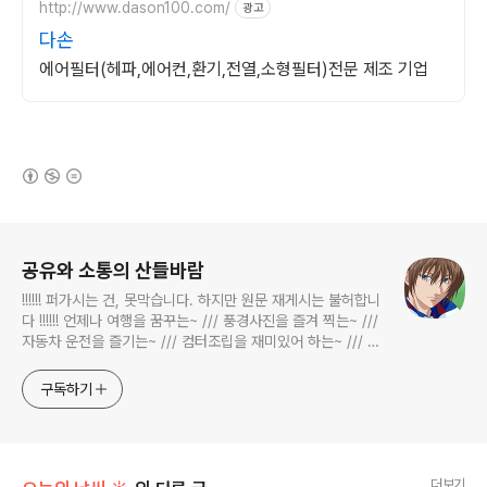
http://www.dason100.com/
광고
다손
에어필터(헤파,에어컨,환기,전열,소형필터)전문 제조 기업
(새창열림)
로그 정보
공유와 소통의 산들바람
!!!!!! 퍼가시는 건, 못막습니다. 하지만 원문 재게시는 불허합니
다 !!!!!! 언제나 여행을 꿈꾸는~ /// 풍경사진을 즐겨 찍는~ ///
자동차 운전을 즐기는~ /// 컴터조립을 재미있어 하는~ /// 고
전과 동시대물을 넘나드는~ /// 요리가 은근히 재밌는~ /// 편
식하는 미드가 있는~ /// 사회적 이슈에 발언하는~ 不老巨
구독하기
더보기