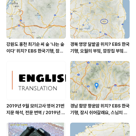
세먼지 좋음 = 6 ㎍/m³ 미세먼지는 좋음 = 13 ㎍/m³황
사는 보통 = 10 ㎍/m³ ( 경기 지역..
강원도 홍천 최기순 씨 숲 '나는 숲
경북 영양 달밭골 위치? EBS 한국
이다' 위치? EBS 한국기행, 잠시
기행, 오월의 부엌, 깜장집 부엌은
쉬어갈래요, 나를 부르는 숲, 홍천
따스했네, 영양군 영양읍 달밭골
군 최기순 씨 캠핑장 펜션 어디? /
어디? / 경상북도 영양군 가볼 만
강원도 홍천군 가볼 만한 곳, (구)
한 곳, 영양읍 상원리. KBS 인간극
까르돈, kbs 인간극장
장 임분노미 할머니
2019년 9월 모의고사 영어 21번
경남 함양 향운암 위치? EBS 한국
지문 해석, 전문 번역 / 2019년 9
기행, 잠시 쉬어갈래요, 스님의 어
월 평가원 모의고사 영어 지문 번
느 여름날, 함양 향운암 어디? / 경
역, 평가원 2019년 고3 9월 영어
상남도 함양군 가볼 만한 곳, 용추
영역 외국어영역 전문 해석, Engli
계곡 향운암 명천스님, 덕유산 황