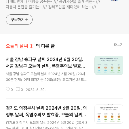
다 !!!!!! 언제나 여행을 꿈꾸는~ /// 풍경사진을 즐겨 찍는~ ///
자동차 운전을 즐기는~ /// 컴터조립을 재미있어 하는~ /// 고
전과 동시대물을 넘나드는~ /// 요리가 은근히 재밌는~ /// 편
식하는 미드가 있는~ /// 사회적 이슈에 발언하는~ 不老巨
구독하기
더보기
오늘의 날씨 ☀
의 다른 글
서울 강남 송파구 날씨 2024년 6월 20일.
서울 강남구 오늘의 날씨, 폭염주의보 발효중,
글 내용
오늘 날씨, 2024 0620, 초미세먼지, 미세먼
서울 강남 송파구 오늘의 날씨 2024년 6월 20일 (20시
지, 황사, 자외선
30분 현재) 어제 최저기온 22도(오전), 최고기온 36도
(오후) 오늘최저기온 24도(오전), 최고기온 35도(오후)
0
0
2024. 6. 20.
어제보다 2도 높은 최저기온이고 어제보다 1도 낮은 최고
기온입니다 아침에 최저기온 영상 25도이고 낮에 최고기
온 영상 35도입니다 오전 3시 - 5시 하루 중 최저기온이
경기도 의정부시 날씨 2024년 6월 20일. 의
고 낮 13시 하루 중 최고기온입니다 * 눈비 올 확률
은 위 이미지에서 시간별 기상 상태 참조 대기상황 공기질
정부 날씨, 폭염주의보 발효중, 오늘의 날씨,
글 내용
은어제초미세먼지 나쁨 = 42 ㎍/m³ 미세먼지는 보통 =
오늘 날씨, 2024 0620, 초미세먼지, 미세먼
경기도 의정부시 오늘의 날씨 2024년 6월 20일 (20시 3
66 ㎍/m³황사는 보통 = 69 ㎍/m³ 자외선 (오후) = 나
지, 황사, 자외선
0분 현재) 어제 최저기온 18도(오전), 최고기온 35도(오