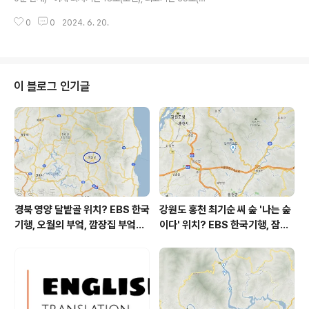
쁨오늘초미세먼지 좋음 = 14 ㎍/m³ 미세먼지는 좋음 =
후) 오늘최저기온 20도(오전), 최고기온 35도(오후) 어
30 ㎍/m³황사는 보통 = 25 ㎍/m³ 자외선 (오..
0
0
2024. 6. 20.
제보다 2도 높은 최저기온이고 어제와 같은 최고기온입니
다 아침에 최저기온 영상 23도이고 낮에 최고기온 영상 3
5도입니다 오전 4시 하루 중 최저기온이고 낮 13시 - 14
시 하루 중 최고기온입니다 * 눈비 올 확률은 위 이미지에
서 시간별 기상 상태 참조 대기상황 공기질은어제 초미세
이 블로그 인기글
먼지 보통 = 32 ㎍/m³ 미세먼지는 보통 = 55 ㎍/m³황
사는 보통 = 69 ㎍/m³ 자외선 (오후) = 나쁨 오늘초미세
먼지 좋음 = 14 ㎍/m³ 미세먼지는 보통 = 31 ㎍/m³황
사는 보통 = 24 ㎍/m³ 자외선 (오후)..
경북 영양 달밭골 위치? EBS 한국
강원도 홍천 최기순 씨 숲 '나는 숲
기행, 오월의 부엌, 깜장집 부엌은
이다' 위치? EBS 한국기행, 잠시
따스했네, 영양군 영양읍 달밭골
쉬어갈래요, 나를 부르는 숲, 홍천
어디? / 경상북도 영양군 가볼 만
군 최기순 씨 캠핑장 펜션 어디? /
한 곳, 영양읍 상원리. KBS 인간극
강원도 홍천군 가볼 만한 곳, (구)
장 임분노미 할머니
까르돈, kbs 인간극장