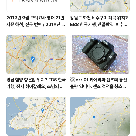
2019년 9월 모의고사 영어 21번
강원도 화천 비수구미 계곡 위치?
지문 해석, 전문 번역 / 2019년 9
EBS 한국기행, 산골밥집, 비수구
월 평가원 모의고사 영어 지문 번
미 할매 밥상, 이중일 최길순 씨 부
역, 평가원 2019년 고3 9월 영어
부 화천군 비수구미 낙타민박 어
영역 외국어영역 전문 해석, Engli
디? / 강원도 화천군 가볼 만한 곳
sh to Korean translation
비수구미 마을, 파로호
경남 함양 향운암 위치? EBS 한국
▩ err 01 카메라와 렌즈의 통신
기행, 잠시 쉬어갈래요, 스님의 어
불량 입니다. 렌즈 접점을 청소하
느 여름날, 함양 향운암 어디? / 경
여 주십시요? (캐논 50D) ▩
상남도 함양군 가볼 만한 곳, 용추
계곡 향운암 명천스님, 덕유산 황
석산 거망산 기백산