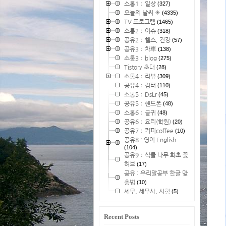
소통1：일상
(327)
오늘의 날씨 ☀
(4335)
TV 프로그램
(1465)
소통2：이슈
(318)
공유2：헬스, 건강
(57)
공유3：차車
(138)
소통3：blog
(275)
Tistory 초대
(28)
소통4：리뷰
(309)
공유4：컴터
(110)
소통5：DsLr
(45)
공유5：핸드폰
(48)
소통6：글귀
(48)
공유6：요리(학원)
(20)
공유7：커피coffee
(10)
공유8 : 영어 English
(104)
공유9：식물 나무 화초 꽃
허브
(17)
공유 : 우리말공부 한글 맞
춤법
(10)
세무, 세무사, 시험
(5)
Recent Posts