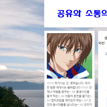
>>>
경
외선
>>>>
!!!!!! 퍼가시는 건, 못막습니다. 하지
만 원문 재게시는 불허합니다 !!!!!! 언
제나 여행을 꿈꾸는~ /// 풍경사진을
즐겨 찍는~ /// 자동차 운전을 즐기는~
/// 컴터조립을 재미있어 하는~ /// 고
전과 동시대물을 넘나드는~ /// 요리가