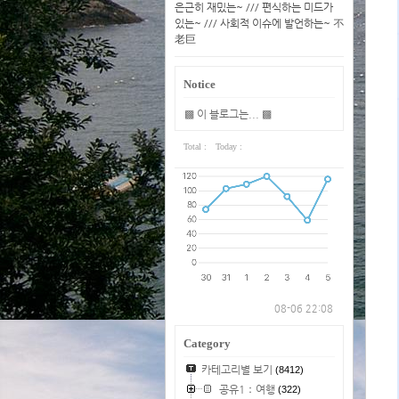
은근히 재밌는~ /// 편식하는 미드가
있는~ /// 사회적 이슈에 발언하는~ 不
老巨
Notice
▩ 이 블로그는... ▩
Total :
Today :
08-06 22:08
Category
카테고리별 보기
(8412)
공유1：여행
(322)