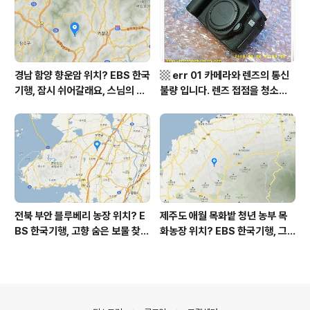
sh to Korean translation
비수구미 마을, 파로호
경남 함양 향운암 위치? EBS 한국
▩ err 01 카메라와 렌즈의 통신
기행, 잠시 쉬어갈래요, 스님의 어
불량 입니다. 렌즈 접점을 청소하
느 여름날, 함양 향운암 어디? / 경
여 주십시요? (캐논 50D) ▩
상남도 함양군 가볼 만한 곳, 용추
계곡 향운암 명천스님, 덕유산 황
석산 거망산 기백산
전북 부안 블루베리 농장 위치? E
제주도 애월 목화밭 청년 농부 목
BS 한국기행, 고향 숨은 보물 찾
화농장 위치? EBS 한국기행, 그
기, 우리 동네 재발견, 부안군 부안
인생 탐나도다 제주, 목화오름 그
읍 우영덕 우서라 씨 부녀 블루베
사나이, 애월읍 어음리 정보람 씨
리 농장 우하하하우스 어디? / 전
목화 재배 '목화오름' 목화농장 어
라북도 부안 가볼 만한 곳
디? / 제주도 가볼 만한 곳
의안내