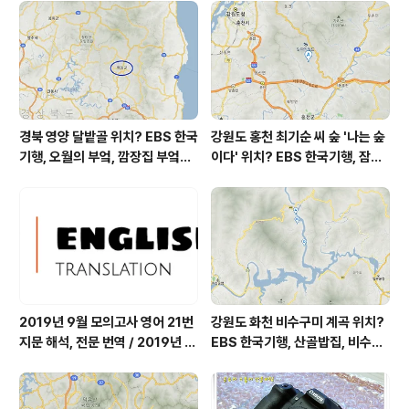
m³ 황사는 보통 = 157 ㎍/m³ 자외선 (오후) = 나쁨 오늘
초미세먼지 좋음 = 8 ㎍/m³ 미세먼지는 보통 = 59 ㎍/
m³ 황사는 보통 = 40 ㎍/m³ 자외선 (..
경북 영양 달밭골 위치? EBS 한국
강원도 홍천 최기순 씨 숲 '나는 숲
기행, 오월의 부엌, 깜장집 부엌은
이다' 위치? EBS 한국기행, 잠시
따스했네, 영양군 영양읍 달밭골
쉬어갈래요, 나를 부르는 숲, 홍천
어디? / 경상북도 영양군 가볼 만
군 최기순 씨 캠핑장 펜션 어디? /
한 곳, 영양읍 상원리. KBS 인간극
강원도 홍천군 가볼 만한 곳, (구)
장 임분노미 할머니
까르돈, kbs 인간극장
2019년 9월 모의고사 영어 21번
강원도 화천 비수구미 계곡 위치?
지문 해석, 전문 번역 / 2019년 9
EBS 한국기행, 산골밥집, 비수구
월 평가원 모의고사 영어 지문 번
미 할매 밥상, 이중일 최길순 씨 부
역, 평가원 2019년 고3 9월 영어
부 화천군 비수구미 낙타민박 어
영역 외국어영역 전문 해석, Engli
디? / 강원도 화천군 가볼 만한 곳