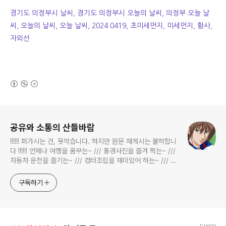
경기도 의정부시 날씨, 경기도 의정부시 오늘의 날씨, 의정부 오늘 날
씨, 오늘의 날씨, 오늘 날씨, 2024 0419, 초미세먼지, 미세먼지, 황사,
자외선
(새창열림)
로그 정보
공유와 소통의 산들바람
!!!!!! 퍼가시는 건, 못막습니다. 하지만 원문 재게시는 불허합니
다 !!!!!! 언제나 여행을 꿈꾸는~ /// 풍경사진을 즐겨 찍는~ ///
자동차 운전을 즐기는~ /// 컴터조립을 재미있어 하는~ /// 고
전과 동시대물을 넘나드는~ /// 요리가 은근히 재밌는~ /// 편
식하는 미드가 있는~ /// 사회적 이슈에 발언하는~ 不老巨
구독하기