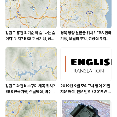
초미세먼지 좋음 = 11 ㎍/m³ 미세먼지..
강원도 홍천 최기순 씨 숲 '나는 숲
경북 영양 달밭골 위치? EBS 한국
이다' 위치? EBS 한국기행, 잠시
기행, 오월의 부엌, 깜장집 부엌은
쉬어갈래요, 나를 부르는 숲, 홍천
따스했네, 영양군 영양읍 달밭골
군 최기순 씨 캠핑장 펜션 어디? /
어디? / 경상북도 영양군 가볼 만
강원도 홍천군 가볼 만한 곳, (구)
한 곳, 영양읍 상원리. KBS 인간극
까르돈, kbs 인간극장
장 임분노미 할머니
강원도 화천 비수구미 계곡 위치?
2019년 9월 모의고사 영어 21번
EBS 한국기행, 산골밥집, 비수구
지문 해석, 전문 번역 / 2019년 9
미 할매 밥상, 이중일 최길순 씨 부
월 평가원 모의고사 영어 지문 번
부 화천군 비수구미 낙타민박 어
역, 평가원 2019년 고3 9월 영어
디? / 강원도 화천군 가볼 만한 곳
영역 외국어영역 전문 해석, Engli
비수구미 마을, 파로호
sh to Korean translation