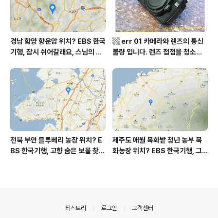
경남 함양 향운암 위치? EBS 한국
▩ err 01 카메라와 렌즈의 통신
기행, 잠시 쉬어갈래요, 스님의 어
불량 입니다. 렌즈 접점을 청소하
느 여름날, 함양 향운암 어디? / 경
여 주십시요? (캐논 50D) ▩
상남도 함양군 가볼 만한 곳, 용추
계곡 향운암 명천스님, 덕유산 황
석산 거망산 기백산
전북 부안 블루베리 농장 위치? E
제주도 애월 목화밭 청년 농부 목
BS 한국기행, 고향 숨은 보물 찾
화농장 위치? EBS 한국기행, 그
기, 우리 동네 재발견, 부안군 부안
인생 탐나도다 제주, 목화오름 그
읍 우영덕 우서라 씨 부녀 블루베
사나이, 애월읍 어음리 정보람 씨
리 농장 우하하하우스 어디? / 전
목화 재배 '목화오름' 목화농장 어
라북도 부안 가볼 만한 곳
디? / 제주도 가볼 만한 곳
의안내
티스토리
로그인
고객센터