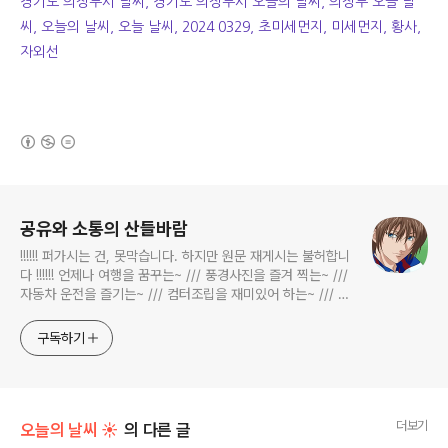
경기도 의정부시 날씨, 경기도 의정부시 오늘의 날씨, 의정부 오늘 날
씨, 오늘의 날씨, 오늘 날씨, 2024 0329, 초미세먼지, 미세먼지, 황사,
자외선
(새창열림)
로그 정보
공유와 소통의 산들바람
!!!!!! 퍼가시는 건, 못막습니다. 하지만 원문 재게시는 불허합니
다 !!!!!! 언제나 여행을 꿈꾸는~ /// 풍경사진을 즐겨 찍는~ ///
자동차 운전을 즐기는~ /// 컴터조립을 재미있어 하는~ /// 고
전과 동시대물을 넘나드는~ /// 요리가 은근히 재밌는~ /// 편
식하는 미드가 있는~ /// 사회적 이슈에 발언하는~ 不老巨
구독하기
더보기
오늘의 날씨 ☀
의 다른 글