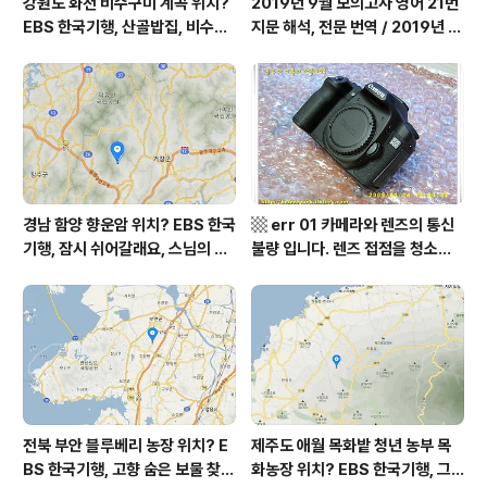
강원도 화천 비수구미 계곡 위치?
2019년 9월 모의고사 영어 21번
EBS 한국기행, 산골밥집, 비수구
지문 해석, 전문 번역 / 2019년 9
미 할매 밥상, 이중일 최길순 씨 부
월 평가원 모의고사 영어 지문 번
부 화천군 비수구미 낙타민박 어
역, 평가원 2019년 고3 9월 영어
디? / 강원도 화천군 가볼 만한 곳
영역 외국어영역 전문 해석, Engli
비수구미 마을, 파로호
sh to Korean translation
경남 함양 향운암 위치? EBS 한국
▩ err 01 카메라와 렌즈의 통신
기행, 잠시 쉬어갈래요, 스님의 어
불량 입니다. 렌즈 접점을 청소하
느 여름날, 함양 향운암 어디? / 경
여 주십시요? (캐논 50D) ▩
상남도 함양군 가볼 만한 곳, 용추
계곡 향운암 명천스님, 덕유산 황
석산 거망산 기백산
전북 부안 블루베리 농장 위치? E
제주도 애월 목화밭 청년 농부 목
BS 한국기행, 고향 숨은 보물 찾
화농장 위치? EBS 한국기행, 그