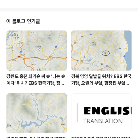
도 낮은 최고기온입니다 아침에 최저기온 영상 10도이고
낮에 최고기온 영상 11도입니다 * 눈비 올 확률은 위 이미
지에서 시간별 기상 상태 참조 낮부터 비가 계속 내리고 있
습니다 대기상황 공기질은 어제 초미세먼지 좋음 = 13
이 블로그 인기글
㎍/m³ 미세먼지는 보통 = 42 ㎍/m³ 황사는 보통 = 26
㎍/m³ 자외선 (오후) = 보통 오늘 초미세먼지 좋음 = 3
㎍/m³ 미세먼지는 좋음 = 6 ㎍/m³ 황사는 보통 = 10
㎍/m³ ( 경기 지역 평균 ) 자외선 (오..
강원도 홍천 최기순 씨 숲 '나는 숲
경북 영양 달밭골 위치? EBS 한국
이다' 위치? EBS 한국기행, 잠시
기행, 오월의 부엌, 깜장집 부엌은
쉬어갈래요, 나를 부르는 숲, 홍천
따스했네, 영양군 영양읍 달밭골
군 최기순 씨 캠핑장 펜션 어디? /
어디? / 경상북도 영양군 가볼 만
강원도 홍천군 가볼 만한 곳, (구)
한 곳, 영양읍 상원리. KBS 인간극
까르돈, kbs 인간극장
장 임분노미 할머니