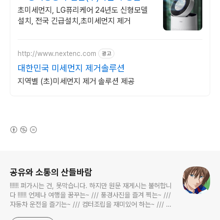
정+추가할인+긴급설치
초미세먼지, LG퓨리케어 24년도 신형모델
설치, 전국 긴급설치,초미세먼지 제거
http://www.nextenc.com
광고
대한민국 미세먼지 제거솔루션
지역별 (초)미세먼지 제거 솔루션 제공
(새창열림)
로그 정보
공유와 소통의 산들바람
!!!!!! 퍼가시는 건, 못막습니다. 하지만 원문 재게시는 불허합니
다 !!!!!! 언제나 여행을 꿈꾸는~ /// 풍경사진을 즐겨 찍는~ ///
자동차 운전을 즐기는~ /// 컴터조립을 재미있어 하는~ /// 고
전과 동시대물을 넘나드는~ /// 요리가 은근히 재밌는~ /// 편