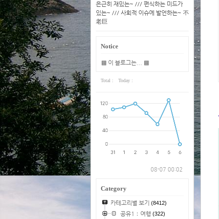
은근히 재밌는~ /// 편식하는 미드가
있는~ /// 사회적 이슈에 발언하는~ 不
老巨
Notice
▩ 이 블로그는... ▩
Total :
Today :
08-07 00:02
Category
카테고리별 보기
(8412)
공유1：여행
(322)