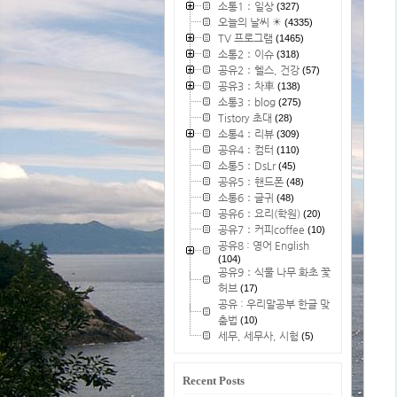
소통1：일상
(327)
오늘의 날씨 ☀
(4335)
TV 프로그램
(1465)
소통2：이슈
(318)
공유2：헬스, 건강
(57)
공유3：차車
(138)
소통3：blog
(275)
Tistory 초대
(28)
소통4：리뷰
(309)
공유4：컴터
(110)
소통5：DsLr
(45)
공유5：핸드폰
(48)
소통6：글귀
(48)
공유6：요리(학원)
(20)
공유7：커피coffee
(10)
공유8 : 영어 English
(104)
공유9：식물 나무 화초 꽃
허브
(17)
공유 : 우리말공부 한글 맞
춤법
(10)
세무, 세무사, 시험
(5)
Recent Posts