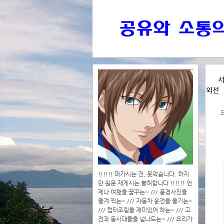
>>>
서
외선
>>>>
!!!!!! 퍼가시는 건, 못막습니다. 하지
만 원문 재게시는 불허합니다 !!!!!! 언
제나 여행을 꿈꾸는~ /// 풍경사진을
즐겨 찍는~ /// 자동차 운전을 즐기는~
/// 컴터조립을 재미있어 하는~ /// 고
전과 동시대물을 넘나드는~ /// 요리가