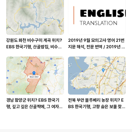
울' = 마을미술 너울, 캘리그래피
조덕현 씨 가가협동조합
강원도 화천 비수구미 계곡 위치?
2019년 9월 모의고사 영어 21번
EBS 한국기행, 산골밥집, 비수구
지문 해석, 전문 번역 / 2019년 9
미 할매 밥상, 이중일 최길순 씨 부
월 평가원 모의고사 영어 지문 번
부 화천군 비수구미 낙타민박 어
역, 평가원 2019년 고3 9월 영어
디? / 강원도 화천군 가볼 만한 곳
영역 외국어영역 전문 해석, Engli
비수구미 마을, 파로호
sh to Korean translation
경남 함양군 위치? EBS 한국기
전북 부안 블루베리 농장 위치? E
행, 깊고 깊은 산골짝에, 그 여자의
BS 한국기행, 고향 숨은 보물 찾
꽃밭, 전정희 씨 누구? / 경상남도
기, 우리 동네 재발견, 부안군 부안
함양군 가볼 만한 곳, 산골 하이디,
읍 우영덕 우서라 씨 부녀 블루베
알프스 소녀 하이디, 나는 자연인
리 농장 우하하하우스 어디? / 전