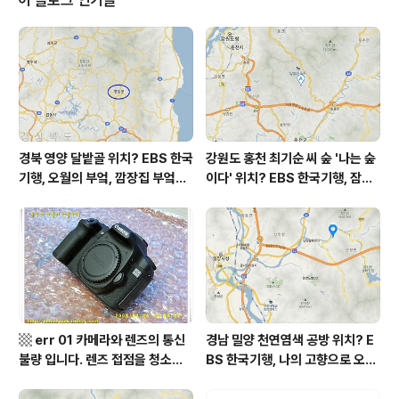
제 초미세먼지 좋음 = 14 ㎍/m³ 미세먼지는 좋음 = 24
㎍/m³ 황사는 보통 = 20 ㎍/m³ 자외선 (오후) = 보통
오늘 초미세먼지 좋음 = 3 ㎍/m³ 미세먼지는 좋음 = 7
㎍/m³ 황사는 보통 = 3 ㎍/m³ ..
경북 영양 달밭골 위치? EBS 한국
강원도 홍천 최기순 씨 숲 '나는 숲
기행, 오월의 부엌, 깜장집 부엌은
이다' 위치? EBS 한국기행, 잠시
따스했네, 영양군 영양읍 달밭골
쉬어갈래요, 나를 부르는 숲, 홍천
어디? / 경상북도 영양군 가볼 만
군 최기순 씨 캠핑장 펜션 어디? /
한 곳, 영양읍 상원리. KBS 인간극
강원도 홍천군 가볼 만한 곳, (구)
장 임분노미 할머니
까르돈, kbs 인간극장
▩ err 01 카메라와 렌즈의 통신
경남 밀양 천연염색 공방 위치? E
불량 입니다. 렌즈 접점을 청소하
BS 한국기행, 나의 고향으로 오라,
여 주십시요? (캐논 50D) ▩
밀양에 살고 지고, 밀양시 단장면
자연 염색 하수영 씨 '섬유공방 너