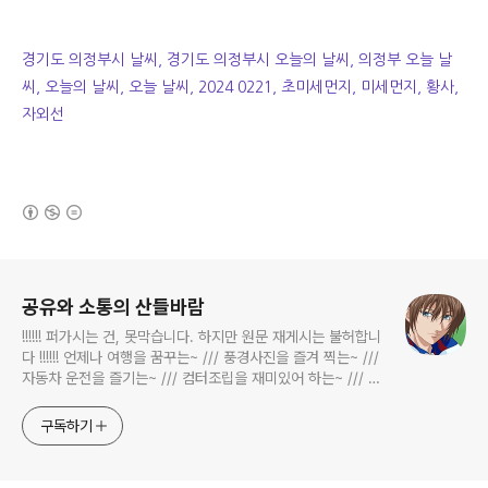
경기도 의정부시 날씨, 경기도 의정부시 오늘의 날씨, 의정부 오늘 날
씨, 오늘의 날씨, 오늘 날씨, 2024 0221, 초미세먼지, 미세먼지, 황사,
자외선
(새창열림)
로그 정보
공유와 소통의 산들바람
!!!!!! 퍼가시는 건, 못막습니다. 하지만 원문 재게시는 불허합니
다 !!!!!! 언제나 여행을 꿈꾸는~ /// 풍경사진을 즐겨 찍는~ ///
자동차 운전을 즐기는~ /// 컴터조립을 재미있어 하는~ /// 고
전과 동시대물을 넘나드는~ /// 요리가 은근히 재밌는~ /// 편
식하는 미드가 있는~ /// 사회적 이슈에 발언하는~ 不老巨
구독하기