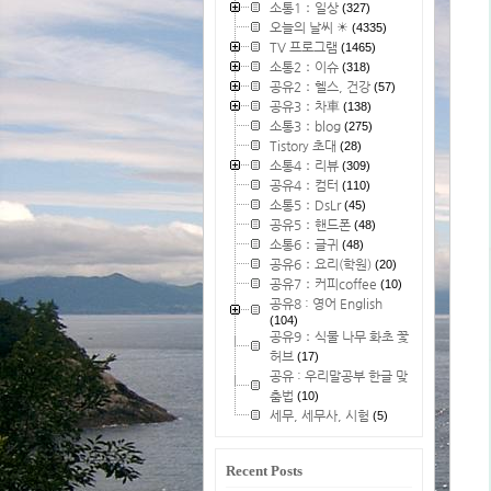
소통1：일상
(327)
오늘의 날씨 ☀
(4335)
TV 프로그램
(1465)
소통2：이슈
(318)
공유2：헬스, 건강
(57)
공유3：차車
(138)
소통3：blog
(275)
Tistory 초대
(28)
소통4：리뷰
(309)
공유4：컴터
(110)
소통5：DsLr
(45)
공유5：핸드폰
(48)
소통6：글귀
(48)
공유6：요리(학원)
(20)
공유7：커피coffee
(10)
공유8 : 영어 English
(104)
공유9：식물 나무 화초 꽃
허브
(17)
공유 : 우리말공부 한글 맞
춤법
(10)
세무, 세무사, 시험
(5)
Recent Posts