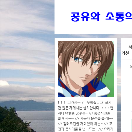
>>>
서
외선
>>>>
!!!!!! 퍼가시는 건, 못막습니다. 하지
만 원문 재게시는 불허합니다 !!!!!! 언
제나 여행을 꿈꾸는~ /// 풍경사진을
즐겨 찍는~ /// 자동차 운전을 즐기는~
/// 컴터조립을 재미있어 하는~ /// 고
전과 동시대물을 넘나드는~ /// 요리가