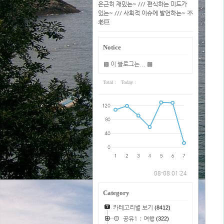
은근히 재밌는~ /// 편식하는 미드가
있는~ /// 사회적 이슈에 발언하는~ 不
老巨
Notice
▩ 이 블로그는... ▩
Total :
Today :
08-08 01:24
Category
카테고리별 보기
(8412)
공유1：여행
(322)