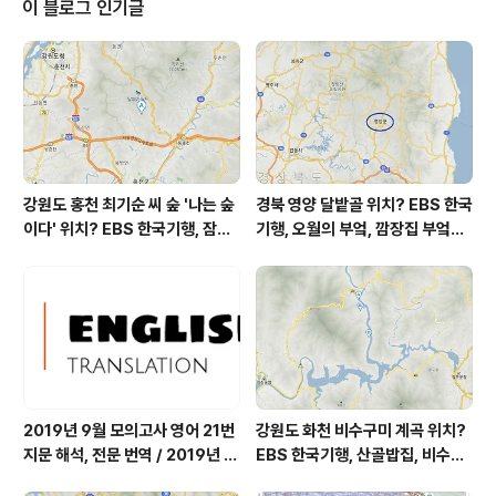
이 블로그 인기글
보통 = 29 ㎍/m³ 미세먼지는 보통 = 38 ㎍/m³ 황사는
보통 = 27 ㎍/m³ 자외선 (오후) = 보통 오늘 초미세먼지
나쁨 = 39 ㎍/m³ 미세먼지는 보통 = 56 ㎍/m³ 황사는
보통 = 45 ㎍/m³ 자외선 (오후) = ..
강원도 홍천 최기순 씨 숲 '나는 숲
경북 영양 달밭골 위치? EBS 한국
이다' 위치? EBS 한국기행, 잠시
기행, 오월의 부엌, 깜장집 부엌은
쉬어갈래요, 나를 부르는 숲, 홍천
따스했네, 영양군 영양읍 달밭골
군 최기순 씨 캠핑장 펜션 어디? /
어디? / 경상북도 영양군 가볼 만
강원도 홍천군 가볼 만한 곳, (구)
한 곳, 영양읍 상원리. KBS 인간극
까르돈, kbs 인간극장
장 임분노미 할머니
2019년 9월 모의고사 영어 21번
강원도 화천 비수구미 계곡 위치?
지문 해석, 전문 번역 / 2019년 9
EBS 한국기행, 산골밥집, 비수구
월 평가원 모의고사 영어 지문 번
미 할매 밥상, 이중일 최길순 씨 부