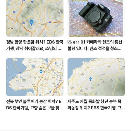
역, 평가원 2019년 고3 9월 영어
부 화천군 비수구미 낙타민박 어
영역 외국어영역 전문 해석, Engli
디? / 강원도 화천군 가볼 만한 곳
sh to Korean translation
비수구미 마을, 파로호
경남 함양 향운암 위치? EBS 한국
▩ err 01 카메라와 렌즈의 통신
기행, 잠시 쉬어갈래요, 스님의 어
불량 입니다. 렌즈 접점을 청소하
느 여름날, 함양 향운암 어디? / 경
여 주십시요? (캐논 50D) ▩
상남도 함양군 가볼 만한 곳, 용추
계곡 향운암 명천스님, 덕유산 황
석산 거망산 기백산
전북 부안 블루베리 농장 위치? E
제주도 애월 목화밭 청년 농부 목
BS 한국기행, 고향 숨은 보물 찾
화농장 위치? EBS 한국기행, 그
기, 우리 동네 재발견, 부안군 부안
인생 탐나도다 제주, 목화오름 그
읍 우영덕 우서라 씨 부녀 블루베
사나이, 애월읍 어음리 정보람 씨
리 농장 우하하하우스 어디? / 전
목화 재배 '목화오름' 목화농장 어