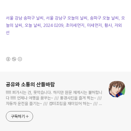
서울 강남 송파구 날씨, 서울 강남구 오늘의 날씨, 송파구 오늘 날씨, 오
늘의 날씨, 오늘 날씨, 2024 0209, 초미세먼지, 미세먼지, 황사, 자외
선
(새창열림)
로그 정보
공유와 소통의 산들바람
!!!!!! 퍼가시는 건, 못막습니다. 하지만 원문 재게시는 불허합니
다 !!!!!! 언제나 여행을 꿈꾸는~ /// 풍경사진을 즐겨 찍는~ ///
자동차 운전을 즐기는~ /// 컴터조립을 재미있어 하는~ /// 고
전과 동시대물을 넘나드는~ /// 요리가 은근히 재밌는~ /// 편
식하는 미드가 있는~ /// 사회적 이슈에 발언하는~ 不老巨
구독하기