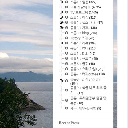
소통1：일상
(327)
오늘의 날씨 ☀
(4335)
TV 프로그램
(1465)
소통2：이슈
(318)
공유2：헬스, 건강
(57)
공유3：차車
(138)
소통3：blog
(275)
Tistory 초대
(28)
소통4：리뷰
(309)
공유4：컴터
(110)
소통5：DsLr
(45)
공유5：핸드폰
(48)
소통6：글귀
(48)
공유6：요리(학원)
(20)
공유7：커피coffee
(10)
공유8 : 영어 English
(104)
공유9：식물 나무 화초 꽃
허브
(17)
공유 : 우리말공부 한글 맞
춤법
(10)
세무, 세무사, 시험
(5)
Recent Posts