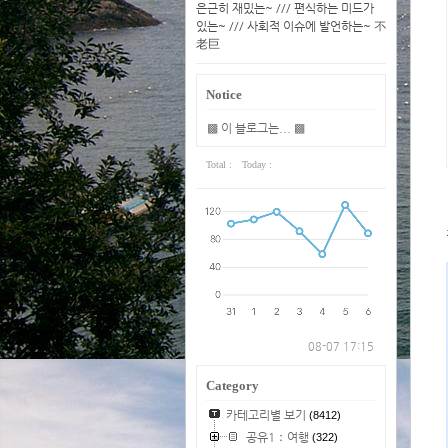
은근히 재밌는~ /// 편식하는 미드가
있는~ /// 사회적 이슈에 발언하는~ 不
老巨
Notice
▩ 이 블로그는... ▩
Total :
Today :
08-07 17:15
Category
카테고리별 보기
(8412)
공유1：여행
(322)