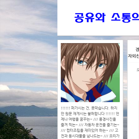
>>>
경
자외
>>>>
!!!!!! 퍼가시는 건, 못막습니다. 하지
만 원문 재게시는 불허합니다 !!!!!! 언
제나 여행을 꿈꾸는~ /// 풍경사진을
즐겨 찍는~ /// 자동차 운전을 즐기는~
/// 컴터조립을 재미있어 하는~ /// 고
전과 동시대물을 넘나드는~ /// 요리가