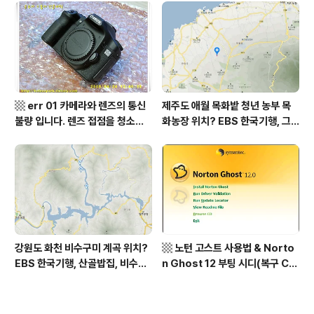
역, 평가원 2019년 고3 9월 영어
상남도 함양군 가볼 만한 곳, 용추
영역 외국어영역 전문 해석, Engli
계곡 향운암 명천스님, 덕유산 황
sh to Korean translation
석산 거망산 기백산
▩ err 01 카메라와 렌즈의 통신
제주도 애월 목화밭 청년 농부 목
불량 입니다. 렌즈 접점을 청소하
화농장 위치? EBS 한국기행, 그
여 주십시요? (캐논 50D) ▩
인생 탐나도다 제주, 목화오름 그
사나이, 애월읍 어음리 정보람 씨
목화 재배 '목화오름' 목화농장 어
디? / 제주도 가볼 만한 곳
강원도 화천 비수구미 계곡 위치?
▩ 노턴 고스트 사용법 & Norto
EBS 한국기행, 산골밥집, 비수구
n Ghost 12 부팅 시디(복구 C
미 할매 밥상, 이중일 최길순 씨 부
D) 만들기 ▩
부 화천군 비수구미 낙타민박 어
디? / 강원도 화천군 가볼 만한 곳