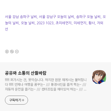
서울 강남 송파구 날씨, 서울 강남구 오늘의 날씨, 송파구 오늘 날씨, 오
늘의 날씨, 오늘 날씨, 2023 1023, 초미세먼지, 미세먼지, 황사, 자외
선
(새창열림)
로그 정보
공유와 소통의 산들바람
!!!!!! 퍼가시는 건, 못막습니다. 하지만 원문 재게시는 불허합니
다 !!!!!! 언제나 여행을 꿈꾸는~ /// 풍경사진을 즐겨 찍는~ ///
자동차 운전을 즐기는~ /// 컴터조립을 재미있어 하는~ /// 고
전과 동시대물을 넘나드는~ /// 요리가 은근히 재밌는~ /// 편
식하는 미드가 있는~ /// 사회적 이슈에 발언하는~ 不老巨
구독하기