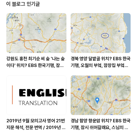
참조 대기상황 공기질은 어제 초미세먼지 좋음 = 6 ㎍/m
이 블로그 인기글
³ 미세먼지는 좋음 = 19 ㎍/m³ 황사는 보통 = 17 ㎍/m³
( 경기 지역 평균 ) 자외선 (오후) = 보통 오늘 초미세먼지
좋음 = 11 ㎍/m³ 미세먼지는 좋음 = 24 ㎍/m³ 황사는
보통 = 10 ㎍/m³ 자외선 (..
강원도 홍천 최기순 씨 숲 '나는 숲
경북 영양 달밭골 위치? EBS 한국
이다' 위치? EBS 한국기행, 잠시
기행, 오월의 부엌, 깜장집 부엌은
쉬어갈래요, 나를 부르는 숲, 홍천
따스했네, 영양군 영양읍 달밭골
군 최기순 씨 캠핑장 펜션 어디? /
어디? / 경상북도 영양군 가볼 만
강원도 홍천군 가볼 만한 곳, (구)
한 곳, 영양읍 상원리. KBS 인간극
까르돈, kbs 인간극장
장 임분노미 할머니
2019년 9월 모의고사 영어 21번
경남 함양 향운암 위치? EBS 한국
지문 해석, 전문 번역 / 2019년 9
기행, 잠시 쉬어갈래요, 스님의 어
월 평가원 모의고사 영어 지문 번
느 여름날, 함양 향운암 어디? / 경