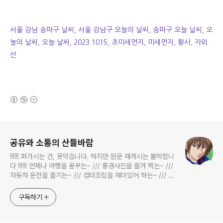
서울 강남 송파구 날씨, 서울 강남구 오늘의 날씨, 송파구 오늘 날씨, 오
늘의 날씨, 오늘 날씨, 2023 1015, 초미세먼지, 미세먼지, 황사, 자외
선
(새창열림)
로그 정보
공유와 소통의 산들바람
!!!!!! 퍼가시는 건, 못막습니다. 하지만 원문 재게시는 불허합니
다 !!!!!! 언제나 여행을 꿈꾸는~ /// 풍경사진을 즐겨 찍는~ ///
자동차 운전을 즐기는~ /// 컴터조립을 재미있어 하는~ /// 고
전과 동시대물을 넘나드는~ /// 요리가 은근히 재밌는~ /// 편
식하는 미드가 있는~ /// 사회적 이슈에 발언하는~ 不老巨
구독하기