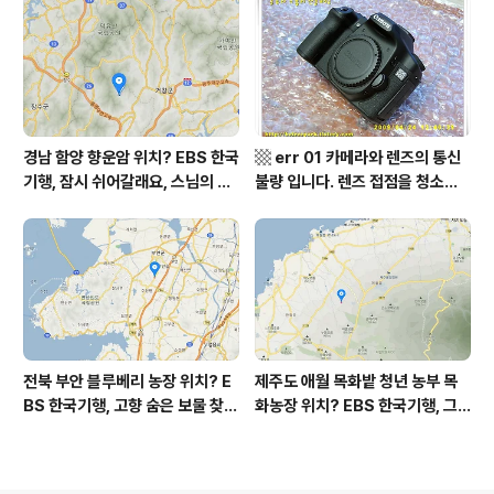
역, 평가원 2019년 고3 9월 영어
부 화천군 비수구미 낙타민박 어
영역 외국어영역 전문 해석, Engli
디? / 강원도 화천군 가볼 만한 곳
sh to Korean translation
비수구미 마을, 파로호
경남 함양 향운암 위치? EBS 한국
▩ err 01 카메라와 렌즈의 통신
기행, 잠시 쉬어갈래요, 스님의 어
불량 입니다. 렌즈 접점을 청소하
느 여름날, 함양 향운암 어디? / 경
여 주십시요? (캐논 50D) ▩
상남도 함양군 가볼 만한 곳, 용추
계곡 향운암 명천스님, 덕유산 황
석산 거망산 기백산
전북 부안 블루베리 농장 위치? E
제주도 애월 목화밭 청년 농부 목
BS 한국기행, 고향 숨은 보물 찾
화농장 위치? EBS 한국기행, 그
기, 우리 동네 재발견, 부안군 부안
인생 탐나도다 제주, 목화오름 그
읍 우영덕 우서라 씨 부녀 블루베
사나이, 애월읍 어음리 정보람 씨
리 농장 우하하하우스 어디? / 전
목화 재배 '목화오름' 목화농장 어