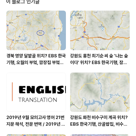
이 블로그 인기글
미세먼지는 보통 = 49 ㎍/m³ 황사는 보통 = 41 ㎍/m³
자외선 (오후) = 보통 오늘 초미세먼지 좋음 = 12 ㎍/m³
미세먼지는 좋음 = 18 ㎍/m³ 황사는 보통 = 11 ㎍/m³
자외선 (오후) = 보통 대..
경북 영양 달밭골 위치? EBS 한국
강원도 홍천 최기순 씨 숲 '나는 숲
기행, 오월의 부엌, 깜장집 부엌은
이다' 위치? EBS 한국기행, 잠시
따스했네, 영양군 영양읍 달밭골
쉬어갈래요, 나를 부르는 숲, 홍천
어디? / 경상북도 영양군 가볼 만
군 최기순 씨 캠핑장 펜션 어디? /
한 곳, 영양읍 상원리. KBS 인간극
강원도 홍천군 가볼 만한 곳, (구)
장 임분노미 할머니
까르돈, kbs 인간극장
2019년 9월 모의고사 영어 21번
강원도 화천 비수구미 계곡 위치?
지문 해석, 전문 번역 / 2019년 9
EBS 한국기행, 산골밥집, 비수구
월 평가원 모의고사 영어 지문 번
미 할매 밥상, 이중일 최길순 씨 부