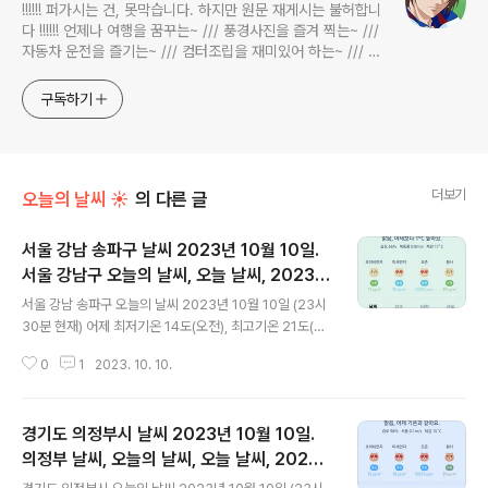
!!!!!! 퍼가시는 건, 못막습니다. 하지만 원문 재게시는 불허합니
다 !!!!!! 언제나 여행을 꿈꾸는~ /// 풍경사진을 즐겨 찍는~ ///
자동차 운전을 즐기는~ /// 컴터조립을 재미있어 하는~ /// 고
전과 동시대물을 넘나드는~ /// 요리가 은근히 재밌는~ /// 편
식하는 미드가 있는~ /// 사회적 이슈에 발언하는~ 不老巨
구독하기
더보기
오늘의 날씨 ☀
의 다른 글
서울 강남 송파구 날씨 2023년 10월 10일.
서울 강남구 오늘의 날씨, 오늘 날씨, 2023 1
글 내용
010, 초미세먼지, 미세먼지, 황사, 자외선
서울 강남 송파구 오늘의 날씨 2023년 10월 10일 (23시
30분 현재) 어제 최저기온 14도(오전), 최고기온 21도(낮)
오늘 최저기온 13도(오전), 최고기온 23도(낮) 어제보다 1
0
1
2023. 10. 10.
도 낮은 최저기온, 어제보다 2도 높은 최고기온입니다 아
침에 최저기온 영상 13도이고 낮에 최고기온 영상 23도입
니다 오전 5시 - 6시 최저기온이고 낮 14시 최고기온입니
경기도 의정부시 날씨 2023년 10월 10일.
다 * 눈비 올 확률은 위 이미지에서 시간별 기상 상태 참조
대기상황 공기질은 어제 초미세먼지 좋음 = 9 ㎍/m³ 미
의정부 날씨, 오늘의 날씨, 오늘 날씨, 2023 1
글 내용
세먼지는 좋음 = 16 ㎍/m³ 황사는 보통 = 1 ㎍/m³ 자외
010, 초미세먼지, 미세먼지, 황사, 자외선