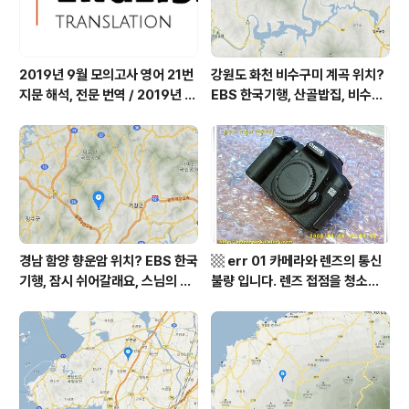
2019년 9월 모의고사 영어 21번
강원도 화천 비수구미 계곡 위치?
지문 해석, 전문 번역 / 2019년 9
EBS 한국기행, 산골밥집, 비수구
월 평가원 모의고사 영어 지문 번
미 할매 밥상, 이중일 최길순 씨 부
역, 평가원 2019년 고3 9월 영어
부 화천군 비수구미 낙타민박 어
영역 외국어영역 전문 해석, Engli
디? / 강원도 화천군 가볼 만한 곳
sh to Korean translation
비수구미 마을, 파로호
경남 함양 향운암 위치? EBS 한국
▩ err 01 카메라와 렌즈의 통신
기행, 잠시 쉬어갈래요, 스님의 어
불량 입니다. 렌즈 접점을 청소하
느 여름날, 함양 향운암 어디? / 경
여 주십시요? (캐논 50D) ▩
상남도 함양군 가볼 만한 곳, 용추
계곡 향운암 명천스님, 덕유산 황
석산 거망산 기백산