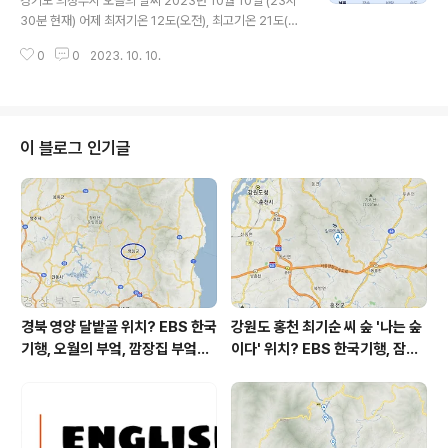
경기도 의정부시 오늘의 날씨 2023년 10월 10일 (23시
선 (오후) = 보통 오늘 초미세먼지 보통 = 17 ㎍/m³ 미세
30분 현재) 어제 최저기온 12도(오전), 최고기온 21도(낮)
먼지는 좋음 = 30 ㎍/m³ 황사는 보통 = 29 ㎍/m³ 자외
오늘 최저기온 14도(오전), 최고기온 21도(낮) 어제보다 2
선 (오후) = 보통 대기상태는 어제..
0
0
2023. 10. 10.
도 높은 최저기온, 어제와 같은 최고기온입니다 아침에 최
저기온 영상 15도이고 낮에 최고기온 영상 21도입니다 오
전 4시 최저기온이고 낮 14시 - 16시 최고기온입니다 *
눈비 올 확률은 위 이미지에서 시간별 기상 상태 참조 대기
상황 공기질은 어제 초미세먼지 좋음 = 3 ㎍/m³ 미세먼
이 블로그 인기글
지는 좋음 = 10 ㎍/m³ 황사는 보통 = 1 ㎍/m³ 자외선
(오후) = 보통 오늘 초미세먼지 좋음 = 12 ㎍/m³ 미세먼
지는 좋음 = 18 ㎍/m³ 황사는 보통 = 29 ㎍/m³ 자외선
(오후) = 보통 대기상태는 어제보다 조..
경북 영양 달밭골 위치? EBS 한국
강원도 홍천 최기순 씨 숲 '나는 숲
기행, 오월의 부엌, 깜장집 부엌은
이다' 위치? EBS 한국기행, 잠시
따스했네, 영양군 영양읍 달밭골
쉬어갈래요, 나를 부르는 숲, 홍천
어디? / 경상북도 영양군 가볼 만
군 최기순 씨 캠핑장 펜션 어디? /
한 곳, 영양읍 상원리. KBS 인간극
강원도 홍천군 가볼 만한 곳, (구)
장 임분노미 할머니
까르돈, kbs 인간극장