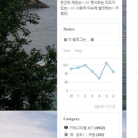
은근히 재밌는~ /// 편식하는 미드가
있는~ /// 사회적 이슈에 발언하는~ 不
老巨
Notice
▩ 이 블로그는... ▩
Total :
Today :
08-07 17:15
Category
카테고리별 보기
(8412)
공유1：여행
(322)