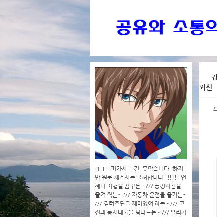
>>>
경
외선
>>>>
!!!!!! 퍼가시는 건, 못막습니다. 하지
만 원문 재게시는 불허합니다 !!!!!! 언
제나 여행을 꿈꾸는~ /// 풍경사진을
즐겨 찍는~ /// 자동차 운전을 즐기는~
/// 컴터조립을 재미있어 하는~ /// 고
전과 동시대물을 넘나드는~ /// 요리가