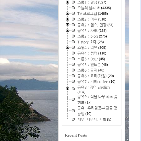
소통1：일상
(327)
오늘의 날씨 ☀
(4335)
TV 프로그램
(1465)
소통2：이슈
(318)
공유2：헬스, 건강
(57)
공유3：차車
(138)
소통3：blog
(275)
Tistory 초대
(28)
소통4：리뷰
(309)
공유4：컴터
(110)
소통5：DsLr
(45)
공유5：핸드폰
(48)
소통6：글귀
(48)
공유6：요리(학원)
(20)
공유7：커피coffee
(10)
공유8 : 영어 English
(104)
공유9：식물 나무 화초 꽃
허브
(17)
공유 : 우리말공부 한글 맞
춤법
(10)
세무, 세무사, 시험
(5)
Recent Posts